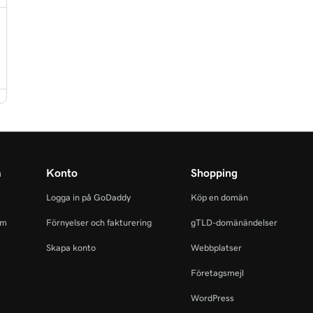
m
Konto
Shopping
Logga in på GoDaddy
Köp en domän
am
Förnyelser och fakturering
gTLD-domänändelser
Skapa konto
Webbplatser
Företagsmejl
WordPress