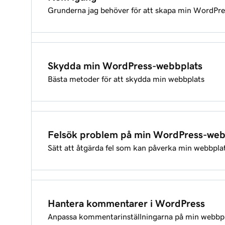
Grunderna jag behöver för att skapa min WordPr
Logga in på WordPress
Installera WordPress
Öka minnesgränsen för WordPress
Skydda min WordPress-webbplats
Bästa metoder för att skydda min webbplats
Logga in på WordPress
Importera SQL-filer till MySQL-databaser
Säkra min WordPress-webbplats
Skapa min WordPress-webbplats
Ändra en domän i WordPress
Felsök problem på min WordPress-web
Sätt att åtgärda fel som kan påverka min webbpla
Använd insticksprogrammet Sucuri Security för 
Kom igång med bloggning i WordPress
Felsökning av problem med WordPress
Uppdatera WordPress på instrumentpanelen
Välj ett WordPress-tema
Hantera kommentarer i WordPress
Anpassa kommentarinställningarna på min webbp
Kan inte logga in på WordPress
Uppdatera ett insticksprogram i din WordPress-k
Aktivera ett insticksprogram i WordPress