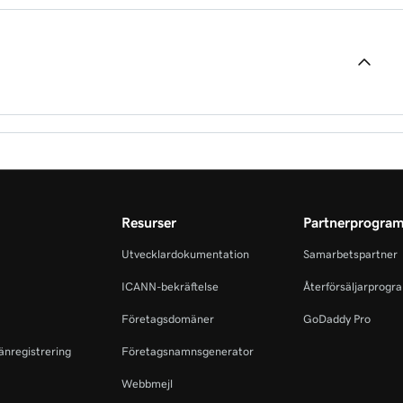
databasen
nsticksprogram med WP-CLI
rsanvändare med WP-CLI
Resurser
Partnerprogra
Utvecklardokumentation
Samarbetspartner
I
ICANN-bekräftelse
Återförsäljarprogr
Företagsdomäner
GoDaddy Pro
änregistrering
Företagsnamnsgenerator
Webbmejl
ngsmetoder