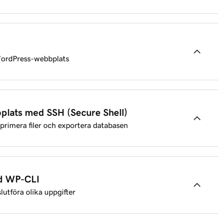
r
a fel
 WordPress-webbplats
-webbplats
 i WordPress
 i WordPress
tt allvarligt fel
lats med SSH (Secure Shell)
imera filer och exportera databasen
ändare
inlägg
d WP-CLI
tföra olika uppgifter
n
lats