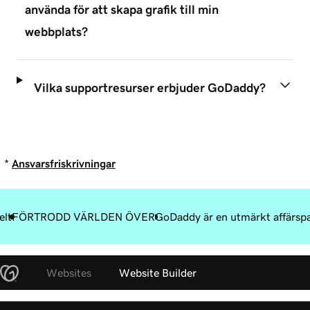
använda för att skapa grafik till min
webbplats?
Vilka supportresurser erbjuder GoDaddy?
*
Ansvarsfriskrivningar
elt
FÖRTRODD VÄRLDEN ÖVER
GoDaddy är en utmärkt affärsp
Websites
Website Builder