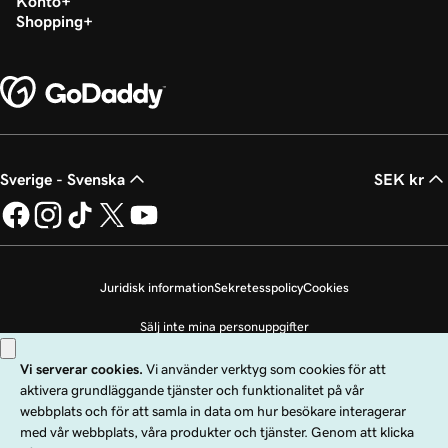
Konto
Shopping
Sverige - Svenska
SEK kr
Juridisk information
Sekretesspolicy
Cookies
Sälj inte mina personuppgifter
Copyright © 1999 - 2026 GoDaddy Operating Company, LLC. Med ensamrätt.
Ordmärket GoDaddy är ett registrerat varumärke som tillhör GoDaddy
Operating Company, LLC i USA och andra länder. Logotypen ”GO” är ett
registrerat varumärke som tillhör GoDaddy.com, LLC i USA.