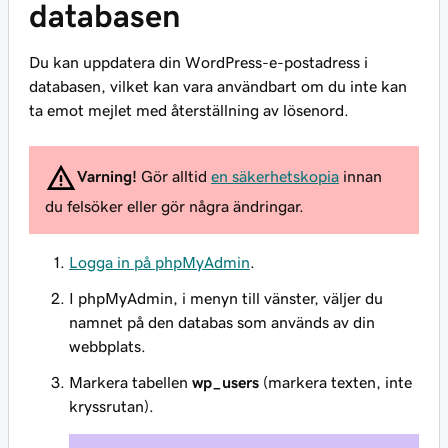
databasen
Du kan uppdatera din WordPress-e-postadress i
databasen, vilket kan vara användbart om du inte kan
ta emot mejlet med återställning av lösenord.
Varning!
Gör alltid
en säkerhetskopia
innan
du felsöker eller gör några ändringar.
Logga in på phpMyAdmin
.
I phpMyAdmin, i menyn till vänster, väljer du
namnet på den databas som används av din
webbplats.
Markera tabellen
wp_users
(markera texten, inte
kryssrutan).