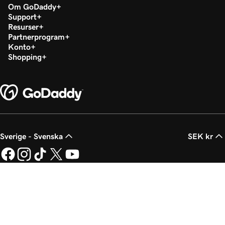
Om GoDaddy
Support
Resurser
Partnerprogram
Konto
Shopping
Sverige - Svenska
SEK kr
Juridisk information
Sekretesspolicy
Cookies
Sälj inte mina personuppgifter