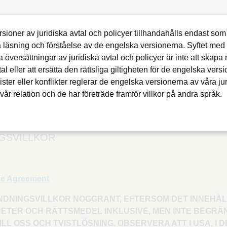
h bestämmelser för GoDad
sioner av juridiska avtal och policyer tillhandahålls endast som 
ta läsning och förståelse av de engelska versionerna. Syftet med 
a översättningar av juridiska avtal och policyer är inte att skapa r
öretagsbestämmelser samt avtal för produkter och tjänster som är 
l eller att ersätta den rättsliga giltigheten för de engelska vers
ges på den här sidan.
ister eller konflikter reglerar de engelska versionerna av våra ju
vår relation och de har företräde framför villkor på andra språk.
NGSVILLKOR
ice Agreement
DNINGSVILLKOR NOGGRANT, EFTERSOM DET INNEHÅLL
TER OCH RÄTTSMEDEL INKLUSIVE, MEN INTE BEGRÄN
LL OSS OCH TVISTLÖSNING. OBSERVERA ATT I USA, I 