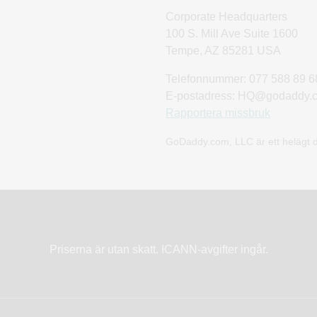
Corporate Headquarters
100 S. Mill Ave Suite 1600
på denna webbplats eller använda vissa av tjänsterna måste du sk
Tempe, AZ 85281 USA
r ditt konto är korrekt, aktuell och fullständig samt att du kommer 
Telefonnummer: 077 588 89 6
anledning att tro att din kontoinformation är oriktig, inkorrekt, i
E-postadress: HQ@godaddy.
tfinnande, spärra eller stänga av ditt konto. Du ansvarar själv för
Rapportera missbruk
ntoinformation, inklusive men utan begränsning till kundnummer/i
rhetsskäl rekommenderar GoDaddy att du byter lösenord och ku
GoDaddy.com, LLC är ett helägt do
e om säkerhetsintrång eller obehörig användning av ditt konto
v ditt konto. Du kan dock hållas ansvarig för förluster som GoDa
n eller en obehörig person.
Priserna är utan skatt. ICANN-avgifter ingår.
terna, inklusive allt innehåll du skickar in, måste efterleva det
r dina tjänster samt alla tillämpliga lokala, statliga, nationella o
llåta någon annan att samla in eller skörda) något användarinnehå
nformation om en annan användare, person eller enhet utan deras 