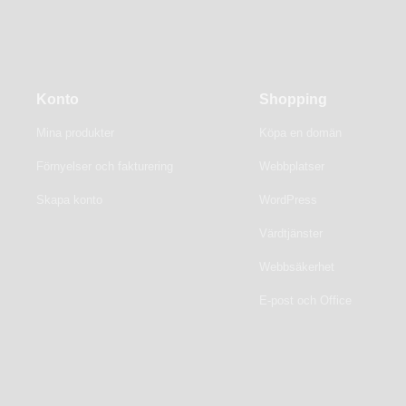
 gottfinnande) som:
 material som innehåller sexuellt utnyttjande av
Konto
Shopping
Mina produkter
Köpa en domän
Förnyelser och fakturering
Webbplatser
Skapa konto
WordPress
ckning eller knäckning av datorer eller nätverk,
Värdtjänster
 eller främjar, uppmuntrar eller bedriver
Webbsäkerhet
 enligt någon statlig eller federal lag,
E-post och Office
ättar prostitution och/eller sexhandel,
, eller bryter mot tystnadsplikt gentemot annan