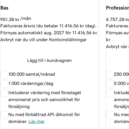
Bas
Profession
/mån
951,38 kr
4.757,28 k
Faktureras årsvis (du betalar
11.416,56 kr
idag).
Faktureras 
Förnyas automatiskt
aug. 2027
för
11.416,56 kr
.
Förnyas au
Avbryt när du vill under Kontoinställningar
kr
.
Avbryt när 
Lägg till i kundvagnen
100 000 samtal/månad
250 00
1 000 värderingar/dag
5 000 
Inkluderar värdering med föreslaget
Inklude
annonserat pris och sannolikhet för
annonse
försäljning
försälj
Nu med förbättrad API-åtkomst för
Nu med
domäner.
Läs mer
domän