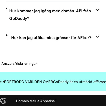
Hur kommer jag igång med domän-API från
GoDaddy?
Hur kan jag utöka mina gränser för API:er?
Ansvarsfriskrivningar
elt
FÖRTRODD VÄRLDEN ÖVER
GoDaddy är en utmärkt affärsp
Domain Value Appraisal