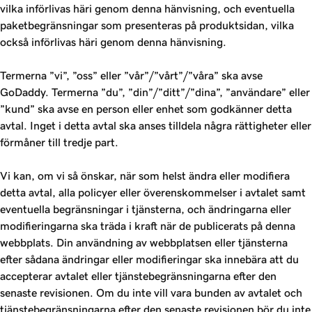
vilka införlivas häri genom denna hänvisning, och eventuella
paketbegränsningar som presenteras på produktsidan, vilka
också införlivas häri genom denna hänvisning.
Termerna ”vi”, ”oss” eller ”vår”/”vårt”/”våra” ska avse
GoDaddy. Termerna ”du”, ”din”/”ditt”/”dina”, ”användare” eller
”kund” ska avse en person eller enhet som godkänner detta
avtal. Inget i detta avtal ska anses tilldela några rättigheter eller
förmåner till tredje part.
Vi kan, om vi så önskar, när som helst ändra eller modifiera
detta avtal, alla policyer eller överenskommelser i avtalet samt
eventuella begränsningar i tjänsterna, och ändringarna eller
modifieringarna ska träda i kraft när de publicerats på denna
webbplats. Din användning av webbplatsen eller tjänsterna
efter sådana ändringar eller modifieringar ska innebära att du
accepterar avtalet eller tjänstebegränsningarna efter den
senaste revisionen. Om du inte vill vara bunden av avtalet och
tjänstebegränsningarna efter den senaste revisionen bör du inte