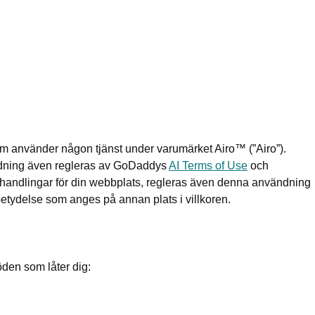
som använder någon tjänst under varumärket Airo™ (”Airo”).
ändning även regleras av GoDaddys
AI Terms of Use
och
icyhandlingar för din webbplats, regleras även denna användning
etydelse som anges på annan plats i villkoren.
löden som låter dig: