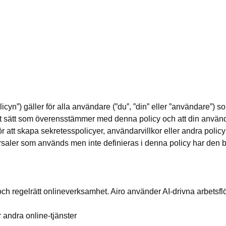
cyn”) gäller för alla användare (”du”, ”din” eller ”användare”) 
 ett sätt som överensstämmer med denna policy och att din anv
ör att skapa sekretesspolicyer, användarvillkor eller andra pol
rsaler som används men inte definieras i denna policy har den b
ig och regelrätt onlineverksamhet. Airo använder AI-drivna arbetsf
 andra online-tjänster