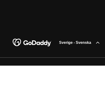
Sverige - Svenska
Copyright © 1999–2023 GoDaddy Operating Company, LLC. Med ensa
Operating Company, LLC i USA och andra länder. Loggan ”GO” är ett
Användning av den här webbplatsen omfattas av Express användarvi
Allmänna användningsvillkor
.