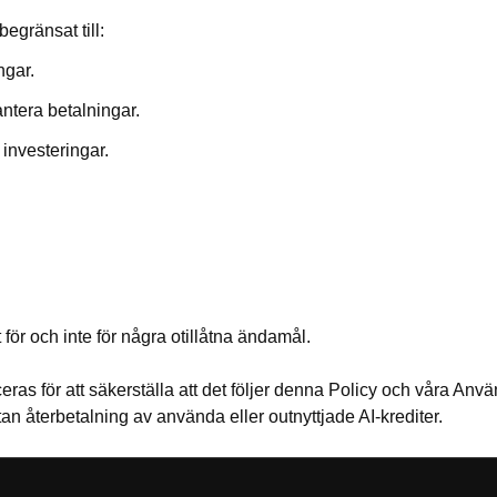
egränsat till:
ngar.
antera betalningar.
 investeringar.
t för och inte för några otillåtna ändamål.
ceras för att säkerställa att det följer denna Policy och våra Anvä
utan återbetalning av använda eller outnyttjade AI-krediter.