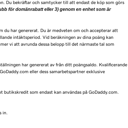
on. Du bekräftar och samtycker till att endast de köp som görs
ubb för domänrabatt eller 3) genom en enhet som är
om du har genererat. Du är medveten om och accepterar att
ällande intäktsperiod. Vid beräkningen av dina poäng kan
er vi att avrunda dessa belopp till det närmaste tal som
ällningen har genererat av från ditt poängsaldo. Kvalificerande
 på GoDaddy.com eller dess samarbetspartner exklusive
in mot butikskredit som endast kan användas på GoDaddy.com.
 in.