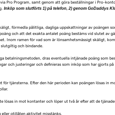
r via Pro Program, samt genom att göra beställningar i Pro-kont
ng.
Inköp som slutförts 1) på telefon, 2) genom GoDaddys Kl
ligt, förmedla pålitliga, dagliga uppskattningar av poängen s
poäng och att det exakta antalet poäng bestäms vid slutet av g
het. Inom ramen för vad som är lönsamhetsmässigt skäligt, komm
slutgiltig och bindande.
iga betalningsmetoden, dras eventuella intjänade poäng som best
lningar och justeringar och definieras som inköp som har gjorts
umet för tjänsterna. Efter den här perioden kan poängen lösas 
llar.
lösas in mot kontanter och löper ut två år efter att de tjänades
eller otillåten aktivitet misstänks.