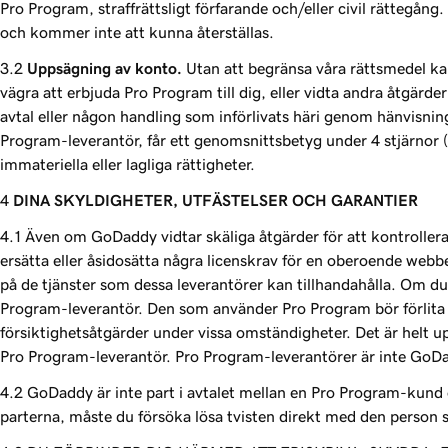
Pro Program, straffrättsligt förfarande och/eller civil rättegån
och kommer inte att kunna återställas.
Uppsägning av konto.
Utan att begränsa våra rättsmedel kan
vägra att erbjuda Pro Program till dig, eller vidta andra åtgärde
avtal eller någon handling som införlivats häri genom hänvisning
Program-leverantör, får ett genomsnittsbetyg under 4 stjärnor (
immateriella eller lagliga rättigheter.
DINA SKYLDIGHETER, UTFÄSTELSER OCH GARANTIER
Även om GoDaddy vidtar skäliga åtgärder för att kontroller
ersätta eller åsidosätta några licenskrav för en oberoende webb
på de tjänster som dessa leverantörer kan tillhandahålla. Om du 
Program-leverantör. Den som använder Pro Program bör förlita 
försiktighetsåtgärder under vissa omständigheter. Det är helt up
Pro Program-leverantör. Pro Program-leverantörer är inte GoDad
GoDaddy är inte part i avtalet mellan en Pro Program-kund 
parterna, måste du försöka lösa tvisten direkt med den person 