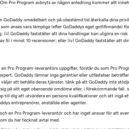
g. Om Pro Program avbryts av någon anledning kommer allt innehål
 GoDaddy omedelbart och på obestämd tid återkalla dina privilegi
r som anses vara lämpliga (efter GoDaddys eget gottfinnande) för a
; (ii) GoDaddy fastställer att dina handlingar kan utgöra en risk
av 5) i minst 10 recensioner; eller (iv) GoDaddy fastställer att
a en Pro Program-leverantörs uppgifter, förstår du som Pro Pro
expert. GoDaddy lämnar inga garantier eller utfästelser beträff
väljer att behålla deras tjänster, tänk på att GoDaddy inte stöd
sig på sitt eget oberoende omdöme eller, i förekommande fall, 
p till dig att utvärdera en persons kvalifikationer och att ingå 
dys entreprenörer, anställda eller agenter.
och en Pro Program-leverantör och har inget ansvar för att eve
som du har tecknat avtal med.