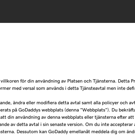
illkoren för din användning av Platsen och Tjänsterna. Detta Pr
mer med versal som används i detta Tjänsteavtal men inte defini
de, ändra eller modifiera detta avtal samt alla policyer och avt
licerats på GoDaddys webbplats (denna ”Webbplats”). Du bekräft
tt din användning av denna webbplats eller tjänsterna efter att
de av detta avtal i sin senaste version. Om du inte accepterar a
änsterna. Dessutom kan GoDaddy emellanåt meddela dig om ändring