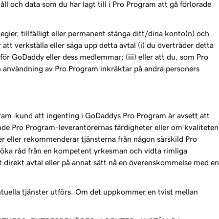
l och data som du har lagt till i Pro Program att gå förlorade
er, tillfälligt eller permanent stänga ditt/dina konto(n) och
tt verkställa eller säga upp detta avtal (i) du överträder detta
 för GoDaddy eller dess medlemmar; (iii) eller att du, som Pro
 din användning av Pro Program inkräktar på andra personers
gram-kund att ingenting i GoDaddys Pro Program är avsett att
ande Pro Program-leverantörernas färdigheter eller om kvaliteten
jer eller rekommenderar tjänsterna från någon särskild Pro
söka råd från en kompetent yrkesman och vidta rimliga
ett direkt avtal eller på annat sätt nå en överenskommelse med en
ntuella tjänster utförs. Om det uppkommer en tvist mellan