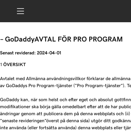
– GoDaddyAVTAL FÖR PRO PROGRAM
Senast reviderad: 2024-04-01
ÖVERSIKT
Avtalet med Allmänna användningsvillkor förklarar de allmänna v
av GoDaddys Pro Program-tjänster (”Pro Program-tjänster”). Ter
GoDaddy kan, när som helst och efter eget och absolut gottfinnan
modifikationer ska börja gälla omedelbart efter att de har pub
ändringar genom att publicera dem på denna webbplats och (ii) a
”senaste revideringen”överst på denna sida) utgör ditt godkännan
inte använda (eller fortsätta använda) denna webbplats eller tj