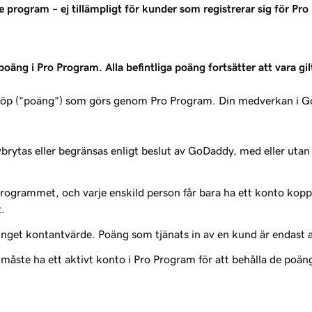
m – ej tillämpligt för kunder som registrerar sig för Pro 
oäng i Pro Program. Alla befintliga poäng fortsätter att vara gi
 köp (”poäng”) som görs genom Pro Program. Din medverkan i
ytas eller begränsas enligt beslut av GoDaddy, med eller utan
sprogrammet, och varje enskild person får bara ha ett konto kopp
.
get kontantvärde. Poäng som tjänats in av en kund är endast av
tt aktivt konto i Pro Program för att behålla de poäng de tjä