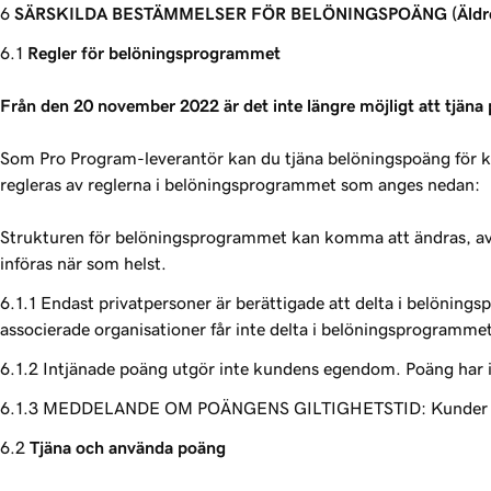
SÄRSKILDA BESTÄMMELSER FÖR BELÖNINGSPOÄNG (Äldre progra
Regler för belöningsprogrammet
Från den 20 november 2022 är det inte längre möjligt att tjäna p
Som Pro Program-leverantör kan du tjäna belöningspoäng för
regleras av reglerna i belöningsprogrammet som anges nedan:
Strukturen för belöningsprogrammet kan komma att ändras, avbr
införas när som helst.
Endast privatpersoner är berättigade att delta i belöning
associerade organisationer får inte delta i belöningsprogrammet
Intjänade poäng utgör inte kundens egendom. Poäng har in
MEDDELANDE OM POÄNGENS GILTIGHETSTID: Kunder måste ha e
Tjäna och använda poäng