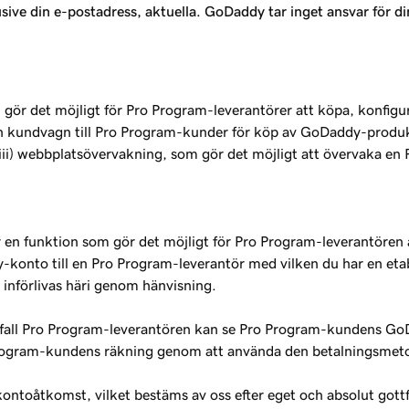
lusive din e-postadress, aktuella. GoDaddy tar inget ansvar för
m gör det möjligt för Pro Program-leverantörer att köpa, konf
 en kundvagn till Pro Program-kunder för köp av GoDaddy-produk
i) webbplatsövervakning, som gör det möjligt att övervaka en P
 en funktion som gör det möjligt för Pro Program-leverantören 
dy-konto till en Pro Program-leverantör med vilken du har en etab
 införlivas häri genom hänvisning.
fall Pro Program-leverantören kan se Pro Program-kundens GoDadd
ogram-kundens räkning genom att använda den betalningsmeto
 kontoåtkomst, vilket bestäms av oss efter eget och absolut gott