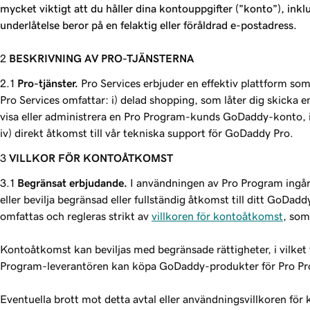
mycket viktigt att du håller dina kontouppgifter (”konto”), ink
underlåtelse beror på en felaktig eller föråldrad e-postadress.
BESKRIVNING AV PRO-TJÄNSTERNA
Pro-tjänster.
Pro Services erbjuder en effektiv plattform so
Pro Services omfattar: i) delad shopping, som låter dig skicka
visa eller administrera en Pro Program-kunds GoDaddy-konto, ii
iv) direkt åtkomst till vår tekniska support för GoDaddy Pro.
VILLKOR FÖR KONTOÅTKOMST
Begränsat erbjudande.
I användningen av Pro Program ingår
eller bevilja begränsad eller fullständig åtkomst till ditt GoDad
omfattas och regleras strikt av
‌‌villkoren för kontoåtkomst
, som
Kontoåtkomst kan beviljas med begränsade rättigheter, i vilket 
Program-leverantören kan köpa GoDaddy-produkter för Pro Pr
Eventuella brott mot detta avtal eller användningsvillkoren för