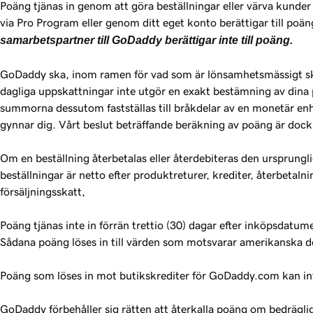
Poäng tjänas in genom att göra beställningar eller värva kunde
via Pro Program eller genom ditt eget konto berättigar till poä
samarbetspartner till GoDaddy berättigar inte till poäng.
GoDaddy ska, inom ramen för vad som är lönsamhetsmässigt skä
dagliga uppskattningar inte utgör en exakt bestämning av dina 
summorna dessutom fastställas till bråkdelar av en monetär en
gynnar dig. Vårt beslut beträffande beräkning av poäng är dock 
Om en beställning återbetalas eller återdebiteras den ursprungl
beställningar är netto efter produktreturer, krediter, återbeta
försäljningsskatt,
Poäng tjänas inte in förrän trettio (30) dagar efter inköpsdat
Sådana poäng löses in till värden som motsvarar amerikanska do
Poäng som löses in mot butikskrediter för GoDaddy.com kan inte 
GoDaddy förbehåller sig rätten att återkalla poäng om bedräglig 