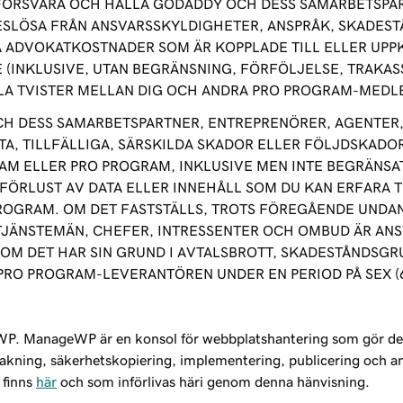
, FÖRSVARA OCH HÅLLA GODADDY OCH DESS SAMARBETSPA
SLÖSA FRÅN ANSVARSSKYLDIGHETER, ANSPRÅK, SKADESTÅ
GA ADVOKATKOSTNADER SOM ÄR KOPPLADE TILL ELLER UP
NKLUSIVE, UTAN BEGRÄNSNING, FÖRFÖLJELSE, TRAKASSE
LA TVISTER MELLAN DIG OCH ANDRA PRO PROGRAM-MEDL
 DESS SAMARBETSPARTNER, ENTREPRENÖRER, AGENTER, 
TA, TILLFÄLLIGA, SÄRSKILDA SKADOR ELLER FÖLJDSKADO
M ELLER PRO PROGRAM, INKLUSIVE MEN INTE BEGRÄNSAT
FÖRLUST AV DATA ELLER INNEHÅLL SOM DU KAN ERFARA T
ROGRAM. OM DET FASTSTÄLLS, TROTS FÖREGÅENDE UNDA
 TJÄNSTEMÄN, CHEFER, INTRESSENTER OCH OMBUD ÄR A
M DET HAR SIN GRUND I AVTALSBROTT, SKADESTÅNDSGRU
 PRO PROGRAM-LEVERANTÖREN UNDER EN PERIOD PÅ SEX (
P. ManageWP är en konsol för webbplatshantering som gör det mö
ervakning, säkerhetskopiering, implementering, publicering och
 finns
här
och som införlivas häri genom denna hänvisning.