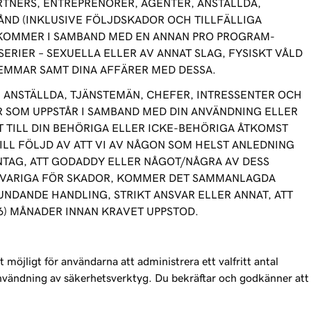
RTNERS, ENTREPRENÖRER, AGENTER, ANSTÄLLDA,
ND (INKLUSIVE FÖLJDSKADOR OCH TILLFÄLLIGA
PKOMMER I SAMBAND MED EN ANNAN PRO PROGRAM-
RIER – SEXUELLA ELLER AV ANNAT SLAG, FYSISKT VÅLD
EMMAR SAMT DINA AFFÄRER MED DESSA.
ANSTÄLLDA, TJÄNSTEMÄN, CHEFER, INTRESSENTER OCH
R SOM UPPSTÅR I SAMBAND MED DIN ANVÄNDNING ELLER
 TILL DIN BEHÖRIGA ELLER ICKE-BEHÖRIGA ÅTKOMST
ILL FÖLJD AV ATT VI AV NÅGON SOM HELST ANLEDNING
NTAG, ATT GODADDY ELLER NÅGOT/NÅGRA AV DESS
NSVARIGA FÖR SKADOR, KOMMER DET SAMMANLAGDA
NDANDE HANDLING, STRIKT ANSVAR ELLER ANNAT, ATT
6) MÅNADER INNAN KRAVET UPPSTOD.
jligt för användarna att administrera ett valfritt antal
 användning av säkerhetsverktyg. Du bekräftar och godkänner att