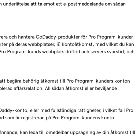
 din underlåtelse att ta emot ett e-postmeddelande om sådan
igurera och hantera GoDaddy-produkter för Pro Program-kunder.
ter på deras webbplatser, ii) kontoåtkomst, med vilket du kan
ro Program-kunds webbplats drifttid och servers svarstid, och
att begära behörig åtkomst till Pro Program-kunders konton
lerad affärsrelation. All sådan åtkomst eller beviljande
y-konto, eller med fullständiga rättigheter, i vilket fall Pro
d som är registrerad på Pro Program-kundens konto.
finnande, kan leda till omedelbar uppsägning av din åtkomst till