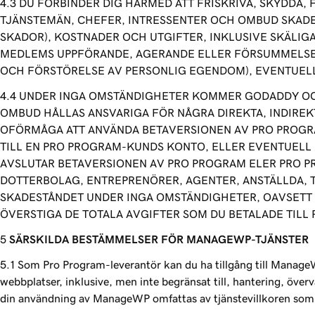
DU FÖRBINDER DIG HÄRMED ATT FRISKRIVA, SKYDDA
TJÄNSTEMÄN, CHEFER, INTRESSENTER OCH OMBUD SKADE
SKADOR), KOSTNADER OCH UTGIFTER, INKLUSIVE SKÄLI
MEDLEMS UPPFÖRANDE, AGERANDE ELLER FÖRSUMMELSE (I
OCH FÖRSTÖRELSE AV PERSONLIG EGENDOM), EVENTUEL
UNDER INGA OMSTÄNDIGHETER KOMMER GODADDY OCH
OMBUD HÅLLAS ANSVARIGA FÖR NÅGRA DIREKTA, INDIREK
OFÖRMÅGA ATT ANVÄNDA BETAVERSIONEN AV PRO PROGRA
TILL EN PRO PROGRAM-KUNDS KONTO, ELLER EVENTUELL 
AVSLUTAR BETAVERSIONEN AV PRO PROGRAM ELER PRO P
DOTTERBOLAG, ENTREPRENÖRER, AGENTER, ANSTÄLLDA,
SKADESTÅNDET UNDER INGA OMSTÄNDIGHETER, OAVSETT O
ÖVERSTIGA DE TOTALA AVGIFTER SOM DU BETALADE TILL
SÄRSKILDA BESTÄMMELSER FÖR MANAGEWP-TJÄNSTER
Som Pro Program-leverantör kan du ha tillgång till ManageW
webbplatser, inklusive, men inte begränsat till, hantering, öv
din användning av ManageWP omfattas av tjänstevillkoren som