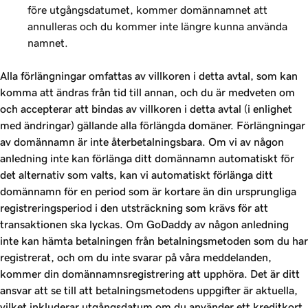
före utgångsdatumet, kommer domännamnet att
annulleras och du kommer inte längre kunna använda
namnet.
Alla förlängningar omfattas av villkoren i detta avtal, som kan
komma att ändras från tid till annan, och du är medveten om
och accepterar att bindas av villkoren i detta avtal (i enlighet
med ändringar) gällande alla förlängda domäner. Förlängningar
av domännamn är inte återbetalningsbara. Om vi av någon
anledning inte kan förlänga ditt domännamn automatiskt för
det alternativ som valts, kan vi automatiskt förlänga ditt
domännamn för en period som är kortare än din ursprungliga
registreringsperiod i den utsträckning som krävs för att
transaktionen ska lyckas. Om GoDaddy av någon anledning
inte kan hämta betalningen från betalningsmetoden som du har
registrerat, och om du inte svarar på våra meddelanden,
kommer din domännamnsregistrering att upphöra. Det är ditt
ansvar att se till att betalningsmetodens uppgifter är aktuella,
vilket inkluderar utgångsdatum om du använder ett kreditkort.