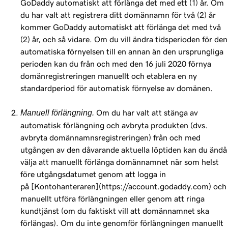
GoDaddy automatiskt att förlänga det med ett (1) år. Om
du har valt att registrera ditt domännamn för två (2) år
kommer GoDaddy automatiskt att förlänga det med två
(2) år, och så vidare. Om du vill ändra tidsperioden för den
automatiska förnyelsen till en annan än den ursprungliga
perioden kan du från och med den 16 juli 2020 förnya
domänregistreringen manuellt och etablera en ny
standardperiod för automatisk förnyelse av domänen.
Manuell förlängning.
Om du har valt att stänga av
automatisk förlängning och avbryta produkten (dvs.
avbryta domännamnsregistreringen) från och med
utgången av den dåvarande aktuella löptiden kan du ändå
välja att manuellt förlänga domännamnet när som helst
före utgångsdatumet genom att logga in
på [Kontohanteraren](https://account.godaddy.com) och
manuellt utföra förlängningen eller genom att ringa
kundtjänst (om du faktiskt vill att domännamnet ska
förlängas). Om du inte genomför förlängningen manuellt