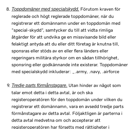
Toppdomäner med specialskydd.
Förutom kraven för
reglerade och högt reglerade toppdomäner, när du
registrerar ett domännamn under en toppdomän med
”special-skydd”, samtycker du till att vidta rimliga
åtgärder för att undvika ge en missvisande bild eller
felaktigt antyda att du eller ditt företag är knutna till,
sponsras eller stöds av en eller flera länders eller
regeringars militära styrkor om en sådan tillhörighet,
sponsring eller godkännande inte existerar. Toppdomäner
med specialskydd inkluderar: _.army, .navy, .airforce
Tredje parts förmånstagare.
Utan hinder av något som
talar emot detta i detta avtal, är och ska
registeroperatören för den toppdomän under vilken du
registrerar ett domännamn, vara en avsedd tredje parts
förmånstagare av detta avtal. Följaktligen är parterna i
detta avtal medvetna om och accepterar att
registeroperatören har försetts med rättigheter i