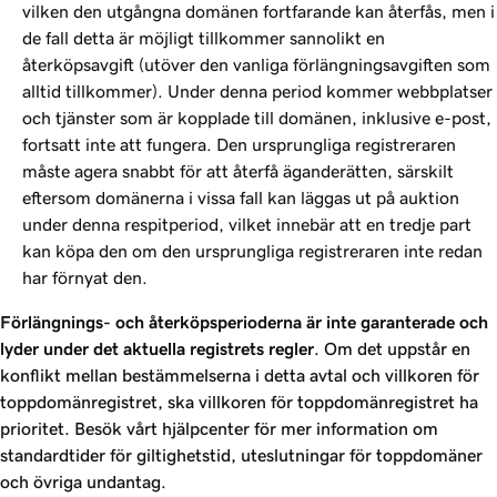
vilken den utgångna domänen fortfarande kan återfås, men i
de fall detta är möjligt tillkommer sannolikt en
återköpsavgift (utöver den vanliga förlängningsavgiften som
alltid tillkommer). Under denna period kommer webbplatser
och tjänster som är kopplade till domänen, inklusive e-post,
fortsatt inte att fungera. Den ursprungliga registreraren
måste agera snabbt för att återfå äganderätten, särskilt
eftersom domänerna i vissa fall kan läggas ut på auktion
under denna respitperiod, vilket innebär att en tredje part
kan köpa den om den ursprungliga registreraren inte redan
har förnyat den.
Förlängnings- och återköpsperioderna är inte garanterade och
lyder under det aktuella registrets regler
. Om det uppstår en
konflikt mellan bestämmelserna i detta avtal och villkoren för
toppdomänregistret, ska villkoren för toppdomänregistret ha
prioritet. Besök vårt hjälpcenter för mer information om
standardtider för giltighetstid, uteslutningar för toppdomäner
och övriga undantag.