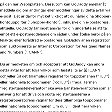
på den här Webbplatsen. Dessutom kan GoDaddy emellanåt
meddela dig om ändringar eller modifieringar av detta avtal via
e-post. Det är därför mycket viktigt att du håller dina Shopper-
kontouppgifter (”
Shopper-konto
”), inklusive din e-postadress,
aktuella. GoDaddy tar inget ansvar för din underlåtelse att ta
emot ett e-postmeddelande om sådan underlåtelse beror på en
felaktig eller föråldrad e-postadress.GoDaddy är en registrator
som auktoriserats av Internet Corporation for Assigned Names
and Numbers (”
ICANN
”).
Du är medveten om och accepterar att GoDaddy kan ändra
detta avtal för att följa villkor som fastställts av (i) ICANN
och/eller (ii) det tillämpliga registret för toppdomänen (”TLD”)
eller nationella toppdomänen (”
ccTLD
”) i fråga. Termen
”registertjänsteleverantör” ska avse tjänsteleverantören som är
ansvarig för att driva och sköta registertjänsterna å
registeroperatörens vägnar för dess tillämpliga toppdomäner
eller nationella toppdomäner. Om du vill identifiera vilken