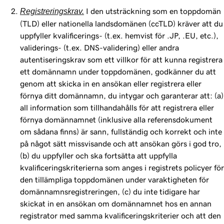
Registreringskrav.
I den utsträckning som en toppdomän
(TLD) eller nationella landsdomänen (ccTLD) kräver att du
uppfyller kvalificerings- (t.ex. hemvist för .JP, .EU, etc.),
validerings- (t.ex. DNS-validering) eller andra
autentiseringskrav som ett villkor för att kunna registrera
ett domännamn under toppdomänen, godkänner du att
genom att skicka in en ansökan eller registrera eller
förnya ditt domännamn, du intygar och garanterar att: (a)
all information som tillhandahålls för att registrera eller
förnya domännamnet (inklusive alla referensdokument
om sådana finns) är sann, fullständig och korrekt och inte
på något sätt missvisande och att ansökan görs i god tro,
(b) du uppfyller och ska fortsätta att uppfylla
kvalificeringskriterierna som anges i registrets policyer för
den tillämpliga toppdomänen under varaktigheten för
domännamnsregistreringen, (c) du inte tidigare har
skickat in en ansökan om domännamnet hos en annan
registrator med samma kvalificeringskriterier och att den