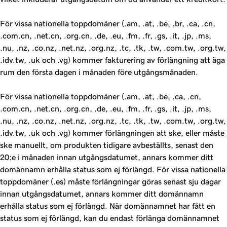
För vissa nationella toppdomäner (.am, .at, .be, .br, .ca, .cn,
.com.cn, .net.cn, .org.cn, .de, .eu, .fm, .fr, .gs, .it, .jp, .ms,
.nu, .nz, .co.nz, .net.nz, .org.nz, .tc, .tk, .tw, .com.tw, .org.tw,
.idv.tw, .uk och .vg) kommer fakturering av förlängning att äga
rum den första dagen i månaden före utgångsmånaden.
För vissa nationella toppdomäner (.am, .at, .be, .ca, .cn,
.com.cn, .net.cn, .org.cn, .de, .eu, .fm, .fr, .gs, .it, .jp, .ms,
.nu, .nz, .co.nz, .net.nz, .org.nz, .tc, .tk, .tw, .com.tw, .org.tw,
.idv.tw, .uk och .vg) kommer förlängningen att ske, eller måste
ske manuellt, om produkten tidigare avbeställts, senast den
20:e i månaden innan utgångsdatumet, annars kommer ditt
domännamn erhålla status som ej förlängd. För vissa nationella
toppdomäner (.es) måste förlängningar göras senast sju dagar
innan utgångsdatumet, annars kommer ditt domännamn
erhålla status som ej förlängd. När domännamnet har fått en
status som ej förlängd, kan du endast förlänga domännamnet