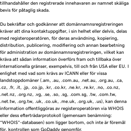
tillhandahåller den registrerade innehavaren av namnet skäliga
bevis för påtaglig skada.
Du bekräftar och godkänner att domännamnsregistreringen
kräver att dina kontaktuppgifter, i sin helhet eller delvis, delas
med registeroperatören, för deras användning, kopiering,
distribution, publicering, modifiering och annan bearbetning
för administration av domännamnsregistreringen, vilket kan
kräva att sådan information överförs fram och tillbaka över
internationella gränser, exempelvis, till och från USA eller EU. I
enlighet med vad som krävs av ICANN eller för vissa
landstoppdomäner (.am, .au, .com.au, .net.au, .org.au, .ca,
.cz, .fr, .it, .jp, .co.jp, .kr, .co.kr, .ne.kr, .re.kr, .no, .co.nz,
.net.nz, .org.nz, .vg, .se, .so, .sg, .com.sg, .tw, .com.tw,
.net.tw, .org.tw, .uk, .co.uk, .me.uk, .org.uk, .us), kan denna
information offentliggöras av registeroperatören via WHOIS
eller dess efterträdarprotokoll (gemensam benämning:
“WHOIS"-databasen) som ligger bortom, och inte är föremål
för, kontrollen som GoDaddy genomför.