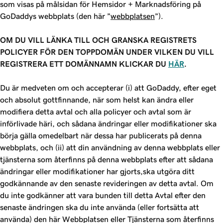
som visas på målsidan för Hemsidor + Marknadsföring på
GoDaddys webbplats (den här ”
webbplatsen
”).
OM DU VILL LÄNKA TILL OCH GRANSKA REGISTRETS
POLICYER FÖR DEN TOPPDOMÄN UNDER VILKEN DU VILL
REGISTRERA ETT DOMÄNNAMN KLICKAR DU
HÄR
.
Du är medveten om och accepterar (i) att GoDaddy, efter eget
och absolut gottfinnande, när som helst kan ändra eller
modifiera detta avtal och alla policyer och avtal som är
införlivade häri, och sådana ändringar eller modifikationer ska
börja gälla omedelbart när dessa har publicerats på denna
webbplats, och (ii) att din användning av denna webbplats eller
tjänsterna som återfinns på denna webbplats efter att sådana
ändringar eller modifikationer har gjorts,ska utgöra ditt
godkännande av den senaste revideringen av detta avtal. Om
du inte godkänner att vara bunden till detta Avtal efter den
senaste ändringen ska du inte använda (eller fortsätta att
använda) den här Webbplatsen eller Tjänsterna som återfinns