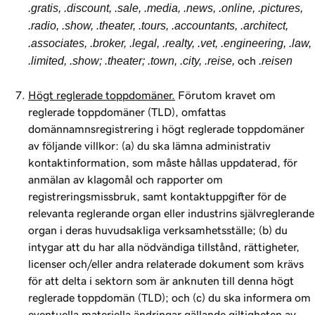
.gratis, .discount, .sale, .media, .news, .online, .pictures,
.radio, .show, .theater, .tours, .accountants, .architect,
.associates, .broker, .legal, .realty, .vet, .engineering, .law,
.limited, .show; .theater; .town, .city, .reise,
och
.reisen
Högt reglerade toppdomäner.
Förutom kravet om
reglerade toppdomäner (TLD), omfattas
domännamnsregistrering i högt reglerade toppdomäner
av följande villkor: (a) du ska lämna administrativ
kontaktinformation, som måste hållas uppdaterad, för
anmälan av klagomål och rapporter om
registreringsmissbruk, samt kontaktuppgifter för de
relevanta reglerande organ eller industrins självreglerande
organ i deras huvudsakliga verksamhetsställe; (b) du
intygar att du har alla nödvändiga tillstånd, rättigheter,
licenser och/eller andra relaterade dokument som krävs
för att delta i sektorn som är anknuten till denna högt
reglerade toppdomän (TLD); och (c) du ska informera om
eventuella materiella ändringar gällande giltigheten av