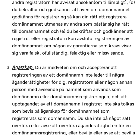
andra registratorn har avvisat ansökan(om tillämpligt), (d)
du bekräftar och godkänner att även om domännamnet
godkänns för registrering så kan din rätt att registrera
domännamnet utmanas av andra som påstår sig ha rätt
till domännamnet och (e) du bekräftar och godkänner att
registret eller registratorn kan avsluta registreringen av
domännamnet om någon av garantierna som krävs visar
sig vara falsk, ofullständig, felaktig eller missvisande.
Ägarskap.
Du är medveten om och accepterar att
registreringen av ett domännamn inte leder till några
äganderättigheter för dig, registratorn eller någon annan
person med avseende på namnet som används som
domännamn eller domännamnsregistreringen, och att
upptagandet av ett domännamn i registret inte ska tolkas
som bevis på ägarskap för domännamnet som
registrerats som domännamn. Du ska inte på något sätt
överföra eller avse att överföra äganderättigheten för en
domännamnsregistrering, eller bevilja eller avse att bevilja