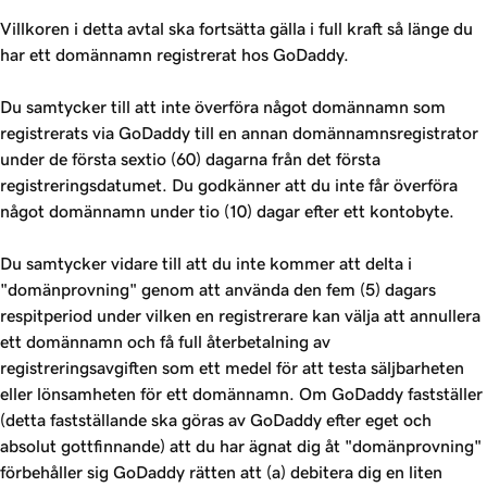
Villkoren i detta avtal ska fortsätta gälla i full kraft så länge du
har ett domännamn registrerat hos GoDaddy.
Du samtycker till att inte överföra något domännamn som
registrerats via GoDaddy till en annan domännamnsregistrator
under de första sextio (60) dagarna från det första
registreringsdatumet. Du godkänner att du inte får överföra
något domännamn under tio (10) dagar efter ett kontobyte.
Du samtycker vidare till att du inte kommer att delta i
"domänprovning" genom att använda den fem (5) dagars
respitperiod under vilken en registrerare kan välja att annullera
ett domännamn och få full återbetalning av
registreringsavgiften som ett medel för att testa säljbarheten
eller lönsamheten för ett domännamn. Om GoDaddy fastställer
(detta fastställande ska göras av GoDaddy efter eget och
absolut gottfinnande) att du har ägnat dig åt "domänprovning"
förbehåller sig GoDaddy rätten att (a) debitera dig en liten