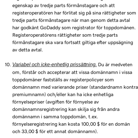
egenskap av tredje parts förmånstagare och att
registeroperatören har förlitat sig på sina rättigheter som
tredje parts förmånstagare när man genom detta avtal
har godkänt GoDaddy som registrator för toppdomänen.
Registeroperatörens rättigheter som tredje parts
förmånstagare ska vara fortsatt giltiga efter uppsägning
av detta avtal.
Variabel och icke-enhetlig prissättning.
Du är medveten
om, förstår och accepterar att vissa domännamn i vissa
toppdomäner fastställs av registerpolicyer som
domännamn med varierande priser (standardnamn kontra
premiumnamn) och/eller kan ha icke enhetliga
förnyelsepriser (avgiften för förnyelse av
domännamnsregistrering kan skilja sig från andra
domännamn i samma toppdomän, t.ex.
förnyelseregistrering kan kosta 100,00 $ för en domän
och 33,00 $ för ett annat domännamn).