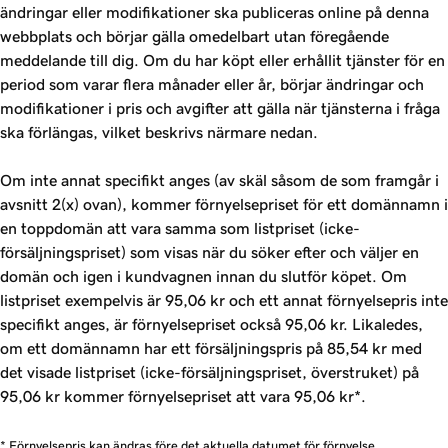
ändringar eller modifikationer ska publiceras online på denna
webbplats och börjar gälla omedelbart utan föregående
meddelande till dig. Om du har köpt eller erhållit tjänster för en
period som varar flera månader eller år, börjar ändringar och
modifikationer i pris och avgifter att gälla när tjänsterna i fråga
ska förlängas, vilket beskrivs närmare nedan.
Om inte annat specifikt anges (av skäl såsom de som framgår i
avsnitt 2(x) ovan), kommer förnyelsepriset för ett domännamn i
en toppdomän att vara samma som listpriset (icke-
försäljningspriset) som visas när du söker efter och väljer en
domän och igen i kundvagnen innan du slutför köpet. Om
listpriset exempelvis är 95,06 kr och ett annat förnyelsepris inte
specifikt anges, är förnyelsepriset också 95,06 kr. Likaledes,
om ett domännamn har ett försäljningspris på 85,54 kr med
det visade listpriset (icke-försäljningspriset, överstruket) på
95,06 kr kommer förnyelsepriset att vara 95,06 kr*.
* Förnyelsepris kan ändras före det aktuella datumet för förnyelse.