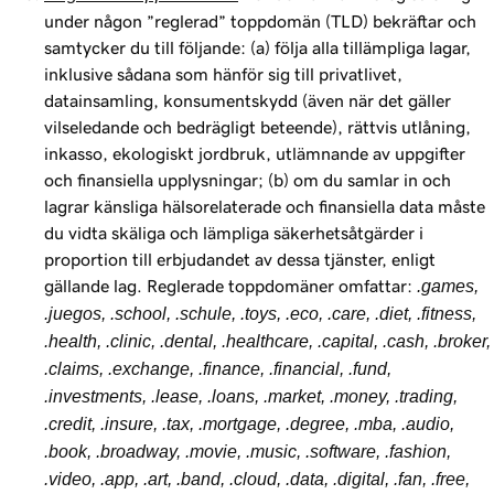
under någon ”reglerad” toppdomän (TLD) bekräftar och
samtycker du till följande: (a) följa alla tillämpliga lagar,
inklusive sådana som hänför sig till privatlivet,
datainsamling, konsumentskydd (även när det gäller
vilseledande och bedrägligt beteende), rättvis utlåning,
inkasso, ekologiskt jordbruk, utlämnande av uppgifter
och finansiella upplysningar; (b) om du samlar in och
lagrar känsliga hälsorelaterade och finansiella data måste
du vidta skäliga och lämpliga säkerhetsåtgärder i
proportion till erbjudandet av dessa tjänster, enligt
gällande lag. Reglerade toppdomäner omfattar:
.games,
.juegos, .school, .schule, .toys, .eco, .care, .diet, .fitness,
.health, .clinic, .dental, .healthcare, .capital, .cash, .broker,
.claims, .exchange, .finance, .financial, .fund,
.investments, .lease, .loans, .market, .money, .trading,
.credit, .insure, .tax, .mortgage, .degree, .mba, .audio,
.book, .broadway, .movie, .music, .software, .fashion,
.video, .app, .art, .band, .cloud, .data, .digital, .fan, .free,