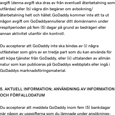
avgift (denna avgift ska dras av från eventuell återbetalning som
utfärdas) eller (b) vägra din begäran om avbokning/
återbetalning helt och hållet.GoDaddy kommer inte att ta ut
någon avgift om GoDaddyannullerar ditt domännamn under
respitperioden på fem (5) dagar på grund av bedrägeri eller
annan aktivitet utanför din kontroll.
Du accepterar att GoDaddy inte ska bindas av (i) några
utfästelser som görs av en tredje part som du kan använda för
att köpa tjänster från GoDaddy, eller (ii) uttalanden av allmän
natur som kan publiceras på GoDaddys webbplats eller ingå i
GoDaddys marknadsföringsmaterial.
5. AKTUELL INFORMATION; ANVÄNDNING AV INFORMATION
OCH FÖRFALLODATUM
Du accepterar att meddela GoDaddy inom fem (5) bankdagar
när någon av uppgifterna som du lämnade under ansöknings-