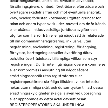
befattningshavare, anställda, revisorer, advokater,
försäkringsgivare, ombud, företrädare, efterträdare och
övertagare skadefria från och mot eventuella anspråk,
krav, skador, förluster, kostnader, utgifter, grunder för
talan och andra typer av skulder, oavsett om de är kända
eller okända, inklusive skäliga juridiska avgifter och
utgifter som härrör från eller på något sätt är relaterade
till din domännamnsregistrering, inklusive, utan
begränsning, användning, registrering, förlängning,
förnyelse, borttagning och/eller överföring därav
och/eller överträdelse av tillämpliga villkor som styr
registreringen. Du får inte ingå någon överenskommelse
eller kompromiss i anslutning till något sådant
ersättningsanspråk utan registratorns eller
registeroperatörens skriftliga tillstånd, vilket inte ska
nekas utan rimliga skäl, och du samtycker till att dessa
ersättningsskyldigheter ska gälla även vid uppsägning
eller upphörande av detta avtal oavsett orsak.
REGISTEROPERATÖREN SKA UNDER INGA