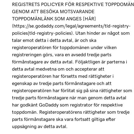
REGISTRETS POLICYER FÖR RESPEKTIVE TOPPDOMÄN
GENOM ATT BESÖKA MOTSVARANDE
TOPPDOMÄNLÄNK SOM ANGES [HÄR]
(https://se.godaddy.com/legal/agreements/tld-registry-
policies|tld-registry-policies). Utan hinder av något som
talar emot detta i detta avtal, är och ska
registeroperatören för toppdomänen under vilken
registreringen görs, vara en avsedd tredje parts
förmånstagare av detta avtal. Följaktligen är parterna i
detta avtal medvetna om och accepterar att
registeroperatören har försetts med rättigheter i
egenskap av tredje parts förmånstagare och att
registeroperatören har förlitat sig på sina rättigheter som
tredje parts förmånstagare när man genom detta avtal
har godkänt GoDaddy som registrator för respektive
toppdomän. Registeroperatörens rättigheter som tredje
parts förmånstagare ska vara fortsatt giltiga efter
uppsägning av detta avtal.