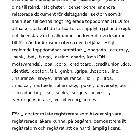
dina tillstånd, rättigheter, licenser och/eller andra
relaterade dokument för deltagande i sektorn som är
anknuten till denna högt reglerade toppdomän (TLD) för
att säkerställa att du fortsätter att uppfylla gällande regler
och licenskrav och i allmänhet bedriver din verksamhet
till förmån för konsumenterna den betjänar. Högt
reglerade toppdomäner omfattar: _.abogado, .attorney,
.bank, .bet, .bingo, .casino .charity (och IDN
motsvarande), .cpa, .corp, .creditcard, .creditunion .dds,
.dentist, .doctor, .fail, .gmbh, .gripe, .hospital, .inc,
.insurance, .lawyer, .lifeinsurance, .llc, .llp, .ltda,
.medical, .mutuelle, .pharmacy, .poker, .university, .sarl,
.spreadbetting, .srl, .sucks, .surgery .university,
.vermogensberater, .vesicherung, och .wtf.
För _.doctor måste registrerare som hävdar sig vara
registrerade läkare kunna, på begäran, demonstrera åt
registratorn och registret att de har tillämplig licens.