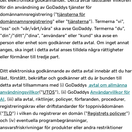
det elektroniska godkännandet. Detta avtal fastställer villkoren
för din användning av GoDaddys tjänster för
domännamnsregistrering (”
tjänsterna för
domännamnsregistrering
” eller ”
tjänsterna
”). Termerna ”vi”,
”oss” och ”vår/vårt/våra” ska avse GoDaddy. Termerna ”du”,
”din”/”ditt”/”dina”, ”användare” eller ”kund” ska avse en
person eller enhet som godkänner detta avtal. Om inget annat
anges, ska inget i detta avtal anses tilldela några rättigheter
eller förmåner till tredje part.
Ditt elektroniska godkännande av detta avtal innebär att du har
läst, förstått, bekräftar och godkänner att du är bunden till
detta avtal tillsammans med (i) GoDaddys
avtal om allmänna
användningsvillkor
(”
UTOS
”), (ii) GoDaddys
Användarvillkor för
AI
, (iii) alla avtal, riktlinjer, policyer, förfaranden, procedurer,
registreringskrav eller driftstandarder för toppnivådomänen
(”
TLD
”) i vilken du registrerar en domän (”
Registrets policyer
”)
och (iv) eventuella programbegränsningar,
ansvarsfriskrivningar för produkter eller andra restriktioner