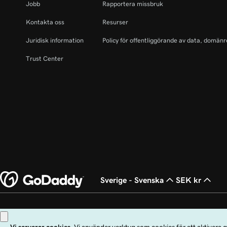
Jobb
Rapportera missbruk
Kontakta oss
Resurser
Juridisk information
Policy för offentliggörande av data, domänr
Trust Center
Sverige - Svenska
SEK kr
Copyright © 1999 - 2026 GoDaddy Operating Company, LLC. Med ensamrätt. O
andra länder. Logotypen ”GO” är ett registrerat varumärke som tillhör GoDad