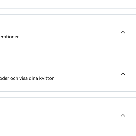
ditt GoDaddy-konto
erationer
dy-konto
oder och visa dina kvitton
onto
nto