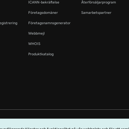
ICANN-bekräftelse
Återförsäljarprogram
Företagsdomäner
Samarbetspartner
egistrering
Företagsnamnsgenerator
Webbmejl
WHOIS
Produktkatalog
rdmärket GoDaddy är ett registrerat varumärke som tillhör GoDaddy Operat
dy.com, LLC i USA.