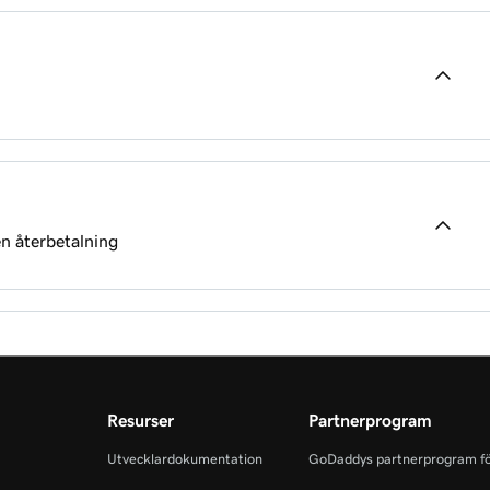
eringsadress
en återbetalning
Resurser
Partnerprogram
Utvecklardokumentation
GoDaddys partnerprogram fö