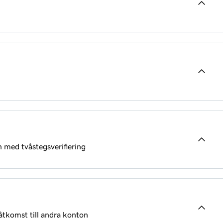
 med tvåstegsverifiering
y-konto
 åtkomst till andra konton