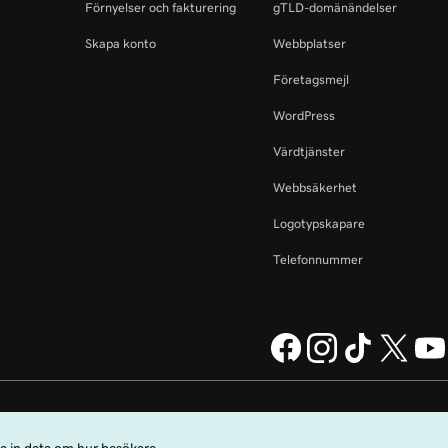
Förnyelser och fakturering
gTLD-domänändelser
Skapa konto
Webbplatser
Företagsmejl
WordPress
Värdtjänster
Webbsäkerhet
Logotypskapare
Telefonnummer
ing Company, LLC i USA och
Juridisk information
Sekretesspolicy
Cookies