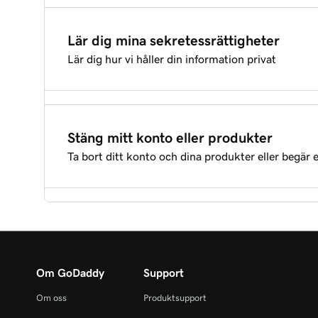
Kontakt kundsupporten på GoDaddy
Ändra mitt kreditkorts utgångsdatum eller faktur
Lär dig mina sekretessrättigheter
Lär dig hur vi håller din information privat
Vilket är mitt kundnummer?
Ta bort en betalningsmetod
Sekretesscenter
Visa mina GoDaddy-kvitton
Stäng mitt konto eller produkter
Ta bort ditt konto och dina produkter eller begär 
Hur vi använder dina uppgifter
Ta bort produkter i mitt GoDaddy-konto
Dina val om de data vi samlar in
Begär en återbetalning från GoDaddy
Om GoDaddy
Support
Om oss
Produktsupport
Avsluta mitt konto