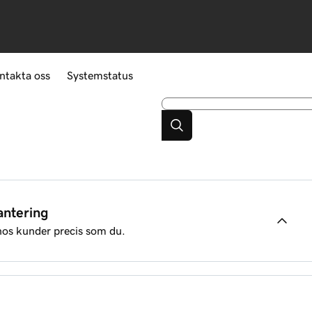
ntakta oss
Systemstatus
antering
hos kunder precis som du.
dy-konto