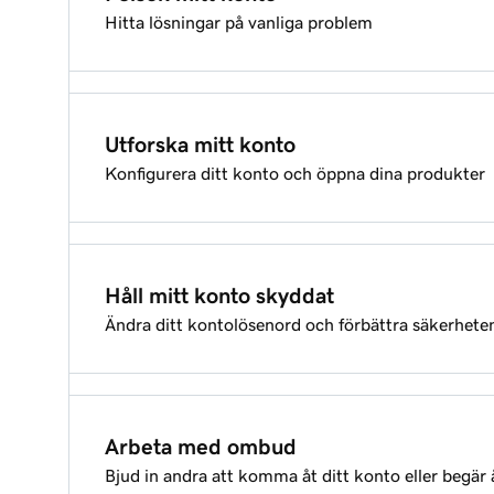
Hitta lösningar på vanliga problem
Avbryta en metod för identitetsverifiering
Återställ ditt lösenord för GoDaddy
Logga in på ditt GoDaddy-konto
Utforska mitt konto
Konfigurera ditt konto och öppna dina produkter
Jag har glömt mitt användarnamn
Kontakt kundsupporten på GoDaddy
Dyk in: Bläddra bland viktiga artiklar
Jag kan inte logga in på mitt GoDaddy-konto
Felsökning: Metoder för verifiering av identitet
Håll mitt konto skyddat
Ändra ditt kontolösenord och förbättra säkerheten
Skapa ett GoDaddy-konto
Felsökning: Metoder för verifiering av identitet
Ändra lösenordet för mitt GoDaddy-konto
Logga in på ditt GoDaddy-konto
Återfå åtkomst till min domän eller mitt GoDadd
Arbeta med ombud
Bjud in andra att komma åt ditt konto eller begär
Uppdatera min GoDaddy-kontoaktivitet
Uppdatera min GoDaddy-kontoprofil