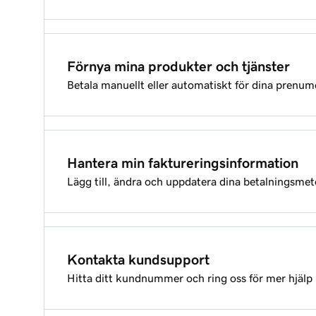
Vad är Delegera åtkomst?
Aktivera eller inaktivera tvåstegsverifiering för 
Öppna min produkt
Förnya mina produkter och tjänster
Betala manuellt eller automatiskt för dina prenum
Åtkomst för ombud: Behörighetsnivåer
Ändra mitt verifieringstelefonnummer
Inaktivera automatisk förnyelse
Bjud in ett ombud att få åtkomst till mitt GoDad
Hantera min faktureringsinformation
Lägg till, ändra och uppdatera dina betalningsmet
Aktivera automatisk förnyelse
Begär åtkomst till en annan persons GoDaddy-k
Lägga till en betalningsmetod i ditt GoDaddy-ko
Förnya mina produkter eller tjänster manuellt
Ändra en delegats åtkomstnivå
Kontakta kundsupport
Hitta ditt kundnummer och ring oss för mer hjälp
Ändra betalningsmetod för min prenumeration
Ta bort en ombudsanvändare från mitt konto