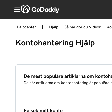
Hjälpcenter
|
Hjälp
Så här gör du
Videor
Ko
Kontohantering
Hjälp
De mest populära artiklarna om kontoh
De här artiklarna om kontohantering är populära 
Bjud in ett ombud att få åtkomst till mitt GoDad
Felsök mitt konto