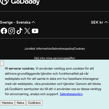
Sverige - Svenska
SEK kr
Juridisk information
Sekretesspolicy
Cookies
Sälj inte mina personuppgifter
Copyright © 1999 - 2026 GoDaddy Operating Company, LLC. Med ensamrätt.
Ordmärket GoDaddy är ett registrerat varumärke som tillhör GoDaddy
Operating Company, LLC i USA och andra länder. Logotypen ”GO” är ett
registrerat varumärke som tillhör GoDaddy.com, LLC i USA.
Användning av den här webbplatsen omfattas av användarvillkoren. Genom att
använda den här webbplatsen samtycker du till att omfattas av dessa
allmänna
användningsvillkor
.