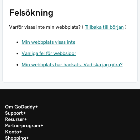
Felsökning
Varför visas inte min webbplats? (
Tillbaka till början
)
Min webbplats visas inte
Vanliga fel för webbsidor
Min webbplats har hackats. Vad ska jag göra?
Om GoDaddy
Support
Resurser
Partnerprogram
Konto
Shopping