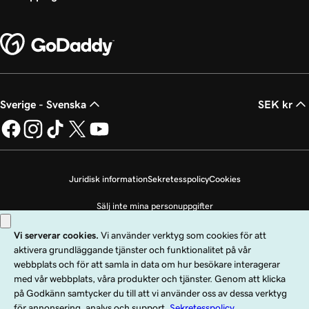
Sverige - Svenska
SEK kr
Juridisk information
Sekretesspolicy
Cookies
Sälj inte mina personuppgifter
Copyright © 1999 - 2026 GoDaddy Operating Company, LLC. Med ensamrätt.
Ordmärket GoDaddy är ett registrerat varumärke som tillhör GoDaddy
Operating Company, LLC i USA och andra länder. Logotypen ”GO” är ett
registrerat varumärke som tillhör GoDaddy.com, LLC i USA.
Användning av den här webbplatsen omfattas av användarvillkoren. Genom att