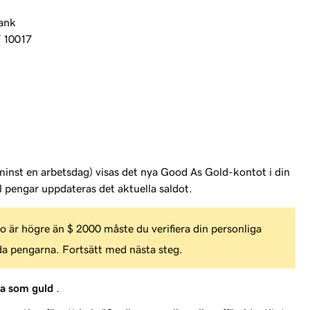
ank
 10017
t minst en arbetsdag) visas det nya Good As Gold-kontot i din
l pengar uppdateras det aktuella saldot.
 är högre än $ 2000 måste du verifiera din personliga
nda pengarna. Fortsätt med nästa steg.
a som guld
.