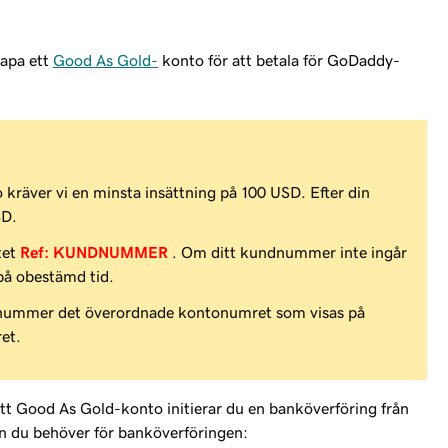
kapa ett
Good As Gold-
konto för att betala för GoDaddy-
 kräver vi en minsta insättning på 100 USD. Efter din
SD.
ltet
Ref: KUNDNUMMER
. Om ditt kundnummer inte ingår
 på obestämd tid.
nummer det överordnade kontonumret som visas på
ret.
ill ett Good As Gold-konto initierar du en banköverföring från
on du behöver för banköverföringen: