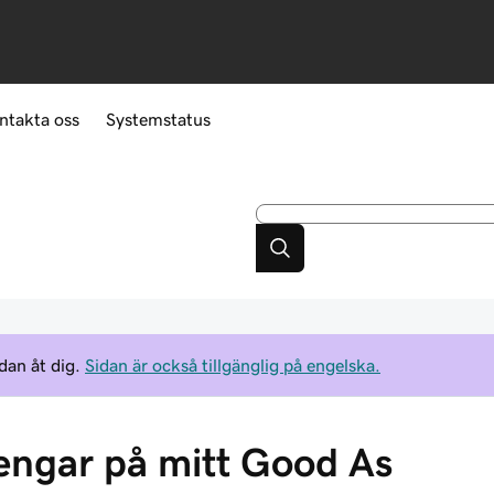
ntakta oss
Systemstatus
dan åt dig.
Sidan är också tillgänglig på engelska.
l pengar på mitt Good As