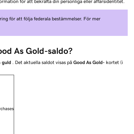
formation för att bekräfta din personliga eller affärsidentitet.
ring för att följa federala bestämmelser. För mer
Good As Gold-saldo?
 guld
. Det aktuella saldot visas på
Good As Gold-
kortet (i