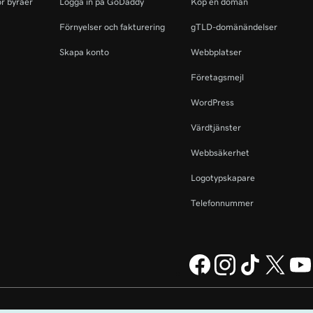
r byråer
Logga in på GoDaddy
Köp en domän
Förnyelser och fakturering
gTLD-domänändelser
Skapa konto
Webbplatser
Företagsmejl
WordPress
Värdtjänster
Webbsäkerhet
Logotypskapare
Telefonnummer