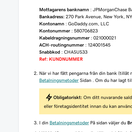
Mottagarens banknamn
: JPMorganChase B
Bankadress:
270 Park Avenue, New York, NY
Kontonamn
: GoDaddy.com, LLC
Kontonummer
: 580706823
Kabeldragningsnummer
: 021000021
ACH-routingnummer
: 124001545
Snabbkod
: CHASUS33
Ref: KUNDNUMMER
När vi har fått pengarna från din bank (tillå
Betalningsmetoder
Sidan . Om du har lagt til
Obligatoriskt:
Om ditt nuvarande saldo
eller företagsidentitet innan du kan anvä
I din
Betalningsmetoder
På sidan väljer du
Br