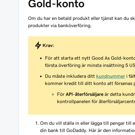
Gold-konto
Om du har en betald produkt eller tjänst kan du s
produkter via banköverföring.
Krav:
För att starta ett nytt Good As Gold-konto
första överföring är minsta insättning 5 U
Du måste inkludera ditt
kundnummer
i fä
kommer kredit till ditt konto att försenas
För
API-återförsäljare
är detta kund
kontrollpanelen för återförsäljarcent
Om du vill ställa in eller lägga till pengar t
din bank till GoDaddy. Här är den informati