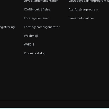
Utvecklardokumentation
GoDaddys partnerprogram fö
ICANN-bekräftelse
Återförsäljarprogram
Företagsdomäner
Samarbetspartner
egistrering
Företagsnamnsgenerator
Webbmejl
WHOIS
Produktkatalog