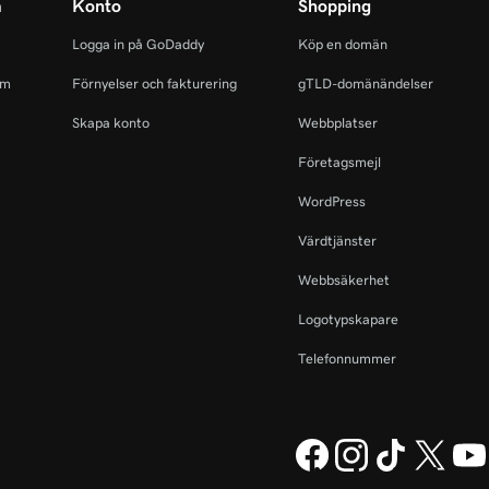
m
Konto
Shopping
Logga in på GoDaddy
Köp en domän
am
Förnyelser och fakturering
gTLD-domänändelser
Skapa konto
Webbplatser
Företagsmejl
WordPress
Värdtjänster
Webbsäkerhet
Logotypskapare
Telefonnummer