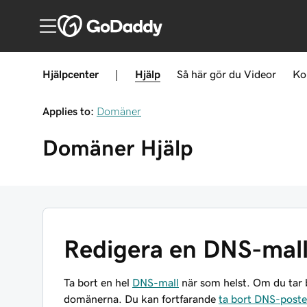
Hjälpcenter
|
Hjälp
Så här gör du
Videor
Ko
Applies to:
Domäner
Domäner
Hjälp
Redigera en DNS-mal
Ta bort en hel
DNS-mall
när som helst. Om du tar b
domänerna. Du kan fortfarande
ta bort DNS-poste