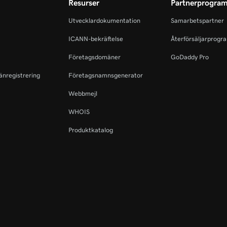
Resurser
Partnerprogra
Utvecklardokumentation
Samarbetspartner
ICANN-bekräftelse
Återförsäljarprogr
Företagsdomäner
GoDaddy Pro
änregistrering
Företagsnamnsgenerator
Webbmejl
WHOIS
Produktkatalog