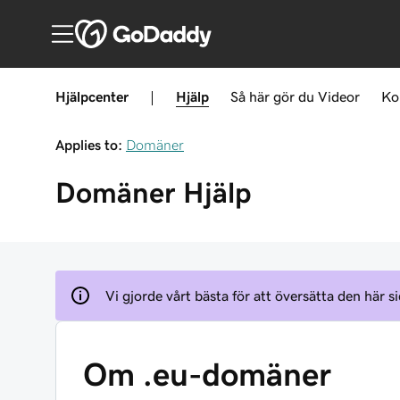
Hjälpcenter
|
Hjälp
Så här gör du
Videor
Ko
Applies to:
Domäner
Domäner
Hjälp
Vi gjorde vårt bästa för att översätta den här si
Om .eu-domäner