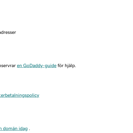
adresser
nservrar
en GoDaddy-guide
för hjälp.
terbetalningspolicy
in domän idag
.