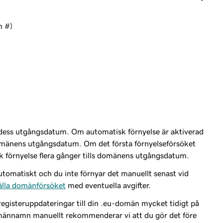
h #)
dess utgångsdatum. Om automatisk förnyelse är aktiverad
domänens utgångsdatum. Om det första förnyelseförsöket
k förnyelse flera gånger tills domänens utgångsdatum.
omatiskt och du inte förnyar det manuellt senast vid
tälla domänförsöket
med eventuella avgifter.
 registeruppdateringar till din .eu-domän mycket tidigt på
omännamn manuellt rekommenderar vi att du gör det före