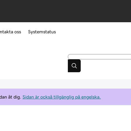
ntakta oss
Systemstatus
dan åt dig.
Sidan är också tillgänglig på engelska.