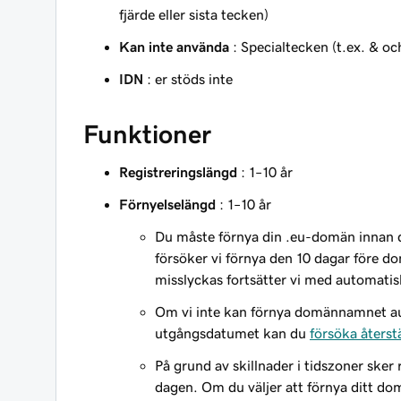
fjärde eller sista tecken)
Kan inte använda
: Specialtecken (t.ex. & oc
IDN
: er stöds inte
Funktioner
Registreringslängd
: 1–10 år
Förnyelselängd
: 1–10 år
Du måste förnya din .eu-domän innan 
försöker vi förnya den 10 dagar före 
misslyckas fortsätter vi med automatis
Om vi inte kan förnya domännamnet aut
utgångsdatumet kan du
försöka åters
På grund av skillnader i tidszoner sker
dagen. Om du väljer att förnya ditt d