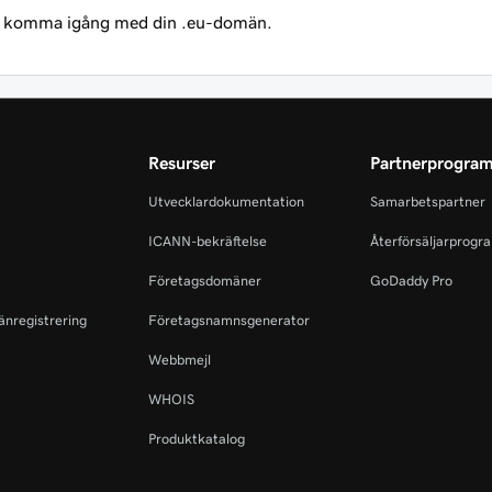
 komma igång med din .eu-domän.
Resurser
Partnerprogra
Utvecklardokumentation
Samarbetspartner
ICANN-bekräftelse
Återförsäljarprogr
Företagsdomäner
GoDaddy Pro
änregistrering
Företagsnamnsgenerator
Webbmejl
WHOIS
Produktkatalog