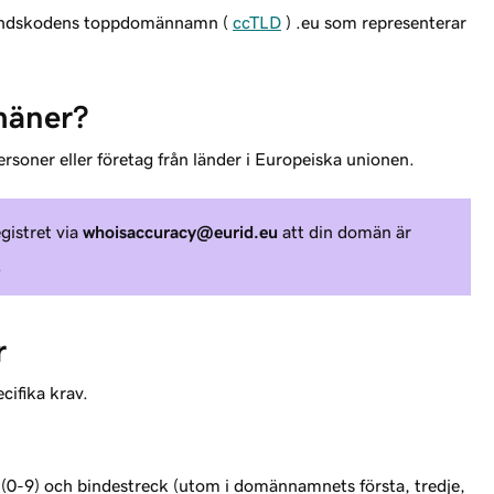
 landskodens toppdomännamn (
ccTLD
) .eu som representerar
mäner?
soner eller företag från länder i Europeiska unionen.
gistret via
whoisaccuracy@eurid.eu
att din domän är
.
r
cifika krav.
r (0-9) och bindestreck (utom i domännamnets första, tredje,