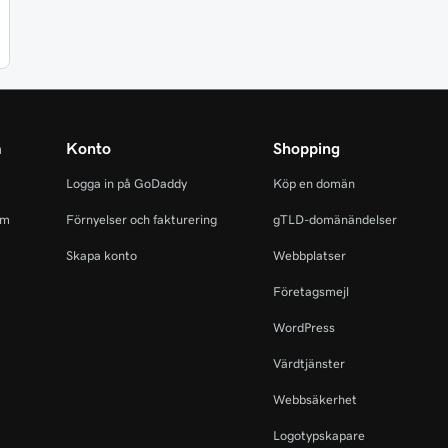
m
Konto
Shopping
Logga in på GoDaddy
Köp en domän
am
Förnyelser och fakturering
gTLD-domänändelser
Skapa konto
Webbplatser
Företagsmejl
WordPress
Värdtjänster
Webbsäkerhet
Logotypskapare