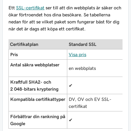
Ett
SSL-certifikat
ser till att din webbplats är säker och
ökar förtroendet hos dina besökare. Se tabellerna
nedan för att se vilket paket som fungerar bäst för dig
när det är dags att köpa ett certifikat.
Certifikatplan
Standard SSL
U
Pris
Visa pris
V
Antal säkra webbplatser
en webbplats
u
Kraftfull SHA2- och
✔
✔
2 048-bitars kryptering
Kompatibla certifikattyper
DV, OV och EV SSL-
D
certifikat
ce
Förbättrar din rankning på
✔
✔
Google