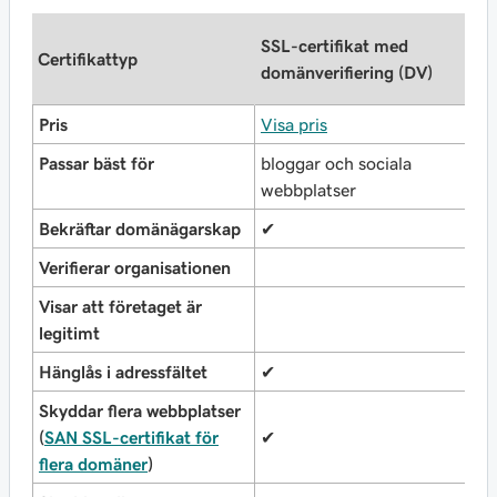
S
SSL-certifikat med
‌‌Certifikattyp‌‌
o
domänverifiering (DV)
(
Pris
Visa pris
V
Passar bäst för
bloggar och sociala
f
webbplatser
Bekräftar domänägarskap
✔
✔
Verifierar organisationen
✔
Visar att företaget är
legitimt
Hänglås i adressfältet
✔
✔
Skyddar flera webbplatser
(
SAN SSL-certifikat för
✔
✔
flera domäner
)