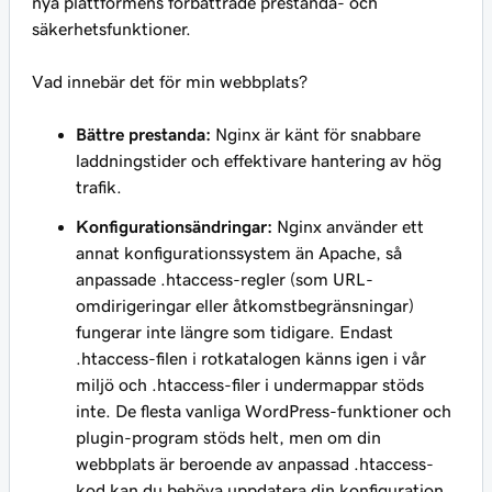
nya plattformens förbättrade prestanda- och
säkerhetsfunktioner.
Vad innebär det för min webbplats?
Bättre prestanda:
Nginx är känt för snabbare
laddningstider och effektivare hantering av hög
trafik.
Konfigurationsändringar:
Nginx använder ett
annat konfigurationssystem än Apache, så
anpassade .htaccess-regler (som URL-
omdirigeringar eller åtkomstbegränsningar)
fungerar inte längre som tidigare. Endast
.htaccess-filen i rotkatalogen känns igen i vår
miljö och .htaccess-filer i undermappar stöds
inte. De flesta vanliga WordPress-funktioner och
plugin-program stöds helt, men om din
webbplats är beroende av anpassad .htaccess-
kod kan du behöva uppdatera din konfiguration.