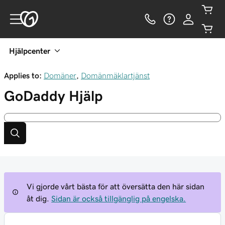
Hjälpcenter
Applies to:
Domäner
,
Domänmäklartjänst
GoDaddy
Hjälp
Vi gjorde vårt bästa för att översätta den här sidan
åt dig.
Sidan är också tillgänglig på engelska.