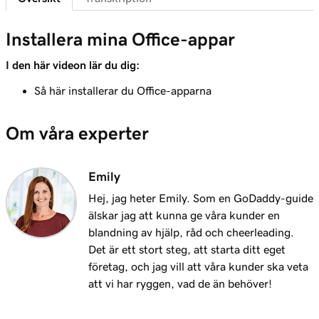
Lektion 8 (av 37)
Installera mina Office-appar
Lägg till min Microsoft 365-e-post i Outlook
1m 8s
på en iPhone
I den här videon lär du dig:
Så här installerar du Office-apparna
Lektion 9 (av 37)
Lägg till min Microsoft 365-e-post i Outlook
1m 35s
Om våra experter
på en Android
Lektion 10 (av 37)
Emily
Lägg till min Microsoft 365-e-post i Outlook
1m 7s
på Mac
Hej, jag heter Emily. Som en GoDaddy-guide
älskar jag att kunna ge våra kunder en
Lektion 11 (av 37)
blandning av hjälp, råd och cheerleading.
Lägg till min Microsoft 365-e-post i Apple Mail
53s
Det är ett stort steg, att starta ditt eget
på Mac
företag, och jag vill att våra kunder ska veta
att vi har ryggen, vad de än behöver!
Lektion 12 (av 37)
Lägg till min Microsoft 365-e-post i Outlook
1m 3s