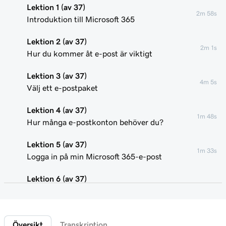
Lektion 1 (av 37)
2m 58s
Introduktion till Microsoft 365
Lektion 2 (av 37)
2m 1s
Hur du kommer åt e-post är viktigt
Lektion 3 (av 37)
4m 5s
Välj ett e-postpaket
Lektion 4 (av 37)
1m 48s
Hur många e-postkonton behöver du?
Lektion 5 (av 37)
1m 33s
Logga in på min Microsoft 365-e-post
Lektion 6 (av 37)
58s
Anslut min domän och skapa min e-postadress
Lektion 7 (av 37)
41s
Översikt
Transkription
Skicka ett testmeddelande till mig själv