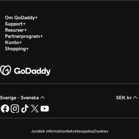
2m 36s
Konfigurera min Microsoft Authenticator-app
Om GoDaddy
Lektion 19 (av 37)
Support
44s
Ändra ett lösenord för Microsoft 365
Resurser
Partnerprogram
Lektion 20 (av 37)
Konto
Aktivera eller avaktivera
Shopping
1m 52s
flerfaktorautentisering (MFA)
Lektion 21 (av 37)
47s
Vidarebefordra min Microsoft 365-e-postadress
Lektion 22 (av 37)
42s
Sverige - Svenska
SEK kr
Skapa ett e-postalias i Microsoft 365
Lektion 23 (av 37)
2m 4s
Skapa en delad brevlåda
Juridisk information
Sekretesspolicy
Cookies
Lektion 24 (av 37)