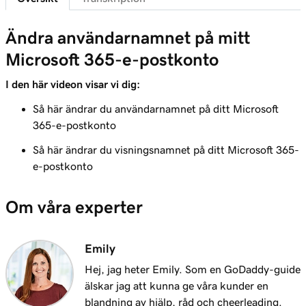
Lektion 8 (av 37)
Ändra användarnamnet på mitt
Lägg till min Microsoft 365-e-post i Outlook
1m 8s
Microsoft 365-e-postkonto
på en iPhone
I den här videon visar vi dig:
Lektion 9 (av 37)
Lägg till min Microsoft 365-e-post i Outlook
Så här ändrar du användarnamnet på ditt Microsoft
1m 35s
på en Android
365-e-postkonto
Så här ändrar du visningsnamnet på ditt Microsoft 365-
Lektion 10 (av 37)
e-postkonto
Lägg till min Microsoft 365-e-post i Outlook
1m 7s
på Mac
Om våra experter
Lektion 11 (av 37)
Lägg till min Microsoft 365-e-post i Apple Mail
53s
Emily
på Mac
Hej, jag heter Emily. Som en GoDaddy-guide
Lektion 12 (av 37)
älskar jag att kunna ge våra kunder en
Lägg till min Microsoft 365-e-post i Outlook
1m 3s
blandning av hjälp, råd och cheerleading.