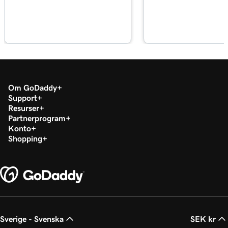
2m 36s
Konfigurera min Microsoft Authenticator-app
Lektion 19 (av 37)
44s
Ändra ett lösenord för Microsoft 365
Lektion 20 (av 37)
Aktivera eller avaktivera
1m 52s
Om GoDaddy
flerfaktorautentisering (MFA)
Support
Resurser
Lektion 21 (av 37)
Partnerprogram
47s
Vidarebefordra min Microsoft 365-e-postadress
Konto
Shopping
Lektion 22 (av 37)
42s
Skapa ett e-postalias i Microsoft 365
Lektion 23 (av 37)
2m 4s
Skapa en delad brevlåda
Lektion 24 (av 37)
Sverige - Svenska
SEK kr