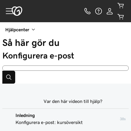
Hjälpcenter
Så här gör du
Konfigurera e-post
Var den här videon till hjälp?
Inledning
38s
Konfigurera e-post: kursöversikt