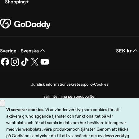
Shopping
Sverige - Svenska
SEK kr
Juridisk information
Sekretesspolicy
Cookies
Sälj inte mina personuppgifter
Copyright © 1999 - 2026 GoDaddy Operating Company, LLC. Med ensamrätt.
Ordmärket GoDaddy är ett registrerat varumärke som tillhör GoDaddy
Operating Company, LLC i USA och andra länder. Logotypen ”GO” är ett
registrerat varumärke som tillhör GoDaddy.com, LLC i USA.
Användning av den här webbplatsen omfattas av användarvillkoren. Genom att