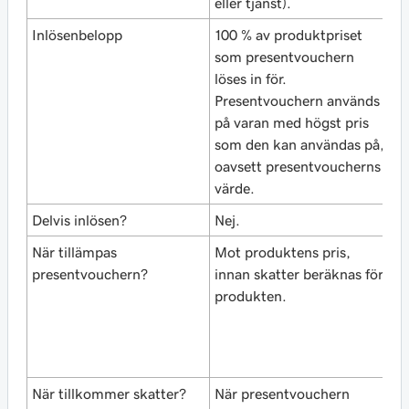
eller tjänst).
tj
Inlösenbelopp
100 % av produktpriset
S
som presentvouchern
p
löses in för.
b
Presentvouchern används
p
på varan med högst pris
som den kan användas på,
oavsett presentvoucherns
värde.
Delvis inlösen?
Nej.
J
När tillämpas
Mot produktens pris,
M
presentvouchern?
innan skatter beräknas för
t
produkten.
T
b
s
p
När tillkommer skatter?
När presentvouchern
N