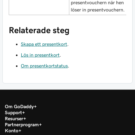
presentvouchern när hen
p
löser in presentvouchern.
l
Relaterade steg
Skapa ett presentkort
.
Lös in presentkort
.
Om presentkortstatus
.
Om GoDaddy
Support
Resurser
Partnerprogram
Konto