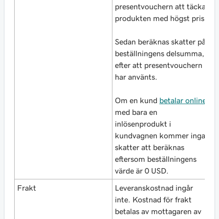
presentvouchern att täcka
b
produkten med högst pris!
t
p
Sedan beräknas skatter på
beställningens delsumma,
efter att presentvouchern
har använts.
Om en kund
betalar online
med bara en
inlösenprodukt i
kundvagnen kommer inga
skatter att beräknas
eftersom beställningens
värde är 0 USD.
Frakt
Leveranskostnad ingår
L
inte. Kostnad för frakt
i
betalas av mottagaren av
b