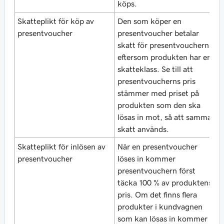
köps.
in
Skatteplikt för köp av
Den som köper en
D
presentvoucher
presentvoucher betalar
p
skatt för presentvouchern
i
eftersom produkten har en
p
skatteklass. Se till att
k
presentvoucherns pris
stämmer med priset på
produkten som den ska
lösas in mot, så att samma
skatt används.
Skatteplikt för inlösen av
När en presentvoucher
N
presentvoucher
löses in kommer
l
presentvouchern först
p
täcka 100 % av produktens
m
pris. Om det finns flera
s
produkter i kundvagnen
d
som kan lösas in kommer
d