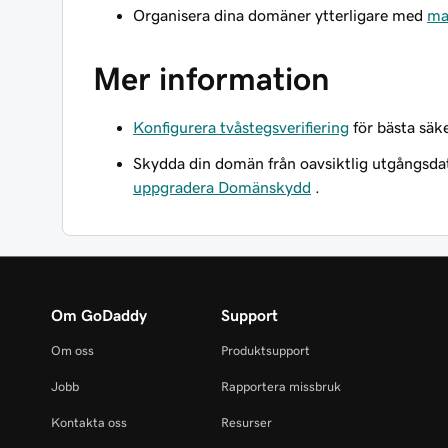
Organisera dina domäner ytterligare med
ma
Mer information
Konfigurera tvåstegsverifiering
för bästa säk
Skydda din domän från oavsiktlig utgångsd
uppgradera Domänskydd
.
Om GoDaddy
Support
Om oss
Produktsupport
Jobb
Rapportera missbruk
Kontakta oss
Resurser