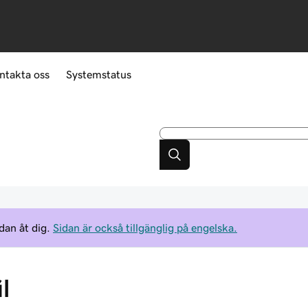
ntakta oss
Systemstatus
dan åt dig.
Sidan är också tillgänglig på engelska.
l