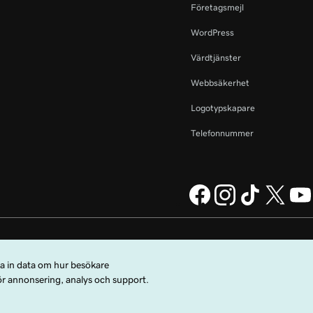
Företagsmejl
WordPress
Värdtjänster
Webbsäkerhet
Logotypskapare
Telefonnummer
ing Company, LLC i USA och
Juridisk information
Sekretesspolicy
Cookies
 användningsvillkor
.
Sälj inte mina personuppgifter