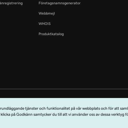
änregistrering
Företagsnamnsgenerator
Webbmejl
WHOIS
Produktkatalog
rdmärket GoDaddy är ett registrerat varumärke som tillhör GoDaddy Operat
dy.com, LLC i USA.
använda den här webbplatsen samtycker du till att omfattas av dessa
allmänna