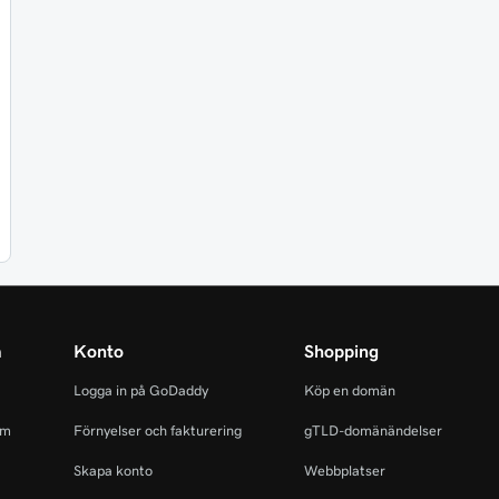
m
Konto
Shopping
Logga in på GoDaddy
Köp en domän
am
Förnyelser och fakturering
gTLD-domänändelser
Skapa konto
Webbplatser