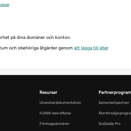
ppar
erhet på dina domäner och konton.
atum och obehöriga åtgärder genom
att lägga till eller
Resurser
Partnerprogra
Utvecklardokumentation
Samarbetspartner
ICANN-bekräftelse
Återförsäljarprogr
Företagsdomäner
GoDaddy Pro