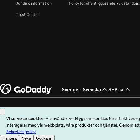
Juridisk information
Policy för offentliggörande av data, dom
Trust Center
Sverige - Svenska
SEK kr
Copyright © 1999 - 2026 GoDaddy Operating Company, LLC. Med ensamrätt. O
andra länder. Logotypen ”GO” är ett registrerat varumärke som tillhör GoDad
Användning av den här webbplatsen omfattas av användarvillkoren. Genom att 