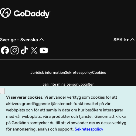
Sverige - Svenska
SEK kr
Juridisk information
Sekretesspolicy
Cookies
Sälj inte mina personuppgifter
Copyright © 1999 - 2026 GoDaddy Operating Company, LLC. Med ensamrätt.
Ordmärket GoDaddy är ett registrerat varumärke som tillhör GoDaddy
Operating Company, LLC i USA och andra länder. Logotypen ”GO” är ett
registrerat varumärke som tillhör GoDaddy.com, LLC i USA.
Användning av den här webbplatsen omfattas av användarvillkoren. Genom att
använda den här webbplatsen samtycker du till att omfattas av dessa
allmänna