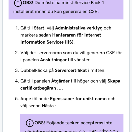
OBS!
Du måste ha minst Service Pack 1
installerat innan du kan generera en CSR.
Gå till
Start
, välj
Administrativa verktyg
och
markera sedan
Hanteraren för Internet
Information Services (IIS)
.
Välj det servernamn som du vill generera CSR för
i panelen
Anslutningar
till vänster.
Dubbelklicka på
Servercertifikat
i mitten.
Gå till panelen
Åtgärder
till höger och välj
Skapa
certifikatbegäran ....
Ange följande
Egenskaper för unikt namn
och
välj sedan
Nästa
:
OBS!
Följande tecken accepteras inte
när informationen anges:
< > ~! @ # $% ^ * /