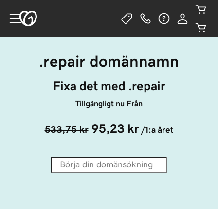
.repair domännamn
Fixa det med .repair
Tillgängligt nu Från
95,23 kr
533,75 kr
/1:a året