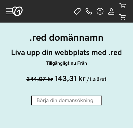
.red domännamn
Liva upp din webbplats med .red
Tillgängligt nu Från
143,31 kr
344,07 kr
/1:a året