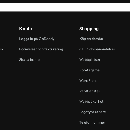
m
Konto
Shopping
Logga in på GoDaddy
Köp en domän
am
Förnyelser och fakturering
gTLD-domänändelser
Skapa konto
Webbplatser
Företagsmejl
WordPress
Värdtjänster
Webbsäkerhet
Logotypskapare
Telefonnummer