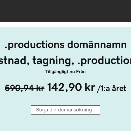
.productions domännamn
stnad, tagning, .productio
Tillgängligt nu Från
142,90 kr
590,94 kr
/1:a året