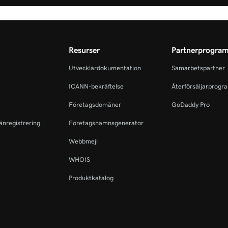
Resurser
Partnerprogra
Utvecklardokumentation
Samarbetspartner
ICANN-bekräftelse
Återförsäljarprogr
Företagsdomäner
GoDaddy Pro
änregistrering
Företagsnamnsgenerator
Webbmejl
WHOIS
Produktkatalog