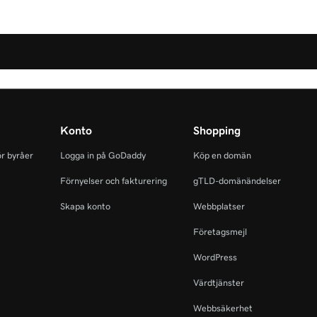
Konto
Shopping
r byråer
Logga in på GoDaddy
Köp en domän
Förnyelser och fakturering
gTLD-domänändelser
Skapa konto
Webbplatser
Företagsmejl
WordPress
Värdtjänster
Webbsäkerhet