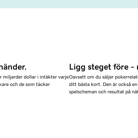
 händer.
Ligg steget före –
iljarder dollar i intäkter varje
Oavsett om du säljer pokerrelate
erkare och de som täcker
ditt bästa kort. Den är också e
spelscheman och resultat på nä