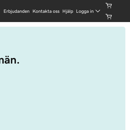
Erbjudanden
Kontakta oss
Hjälp
Logga in
män.