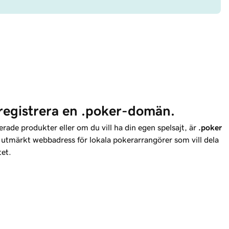
 registrera en .poker-domän.
rade produkter eller om du vill ha din egen spelsajt, är
.poker
n utmärkt webbadress för lokala pokerarrangörer som vill dela
tet.