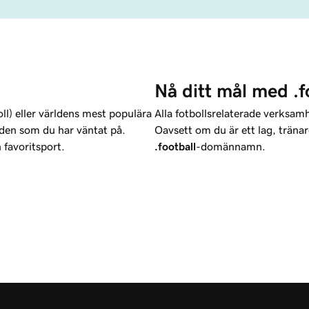
Nå ditt mål med .f
ll) eller världens mest populära
Alla fotbollsrelaterade verksam
n den som du har väntat på.
Oavsett om du är ett lag, tränare
n favoritsport.
.football
-domännamn.