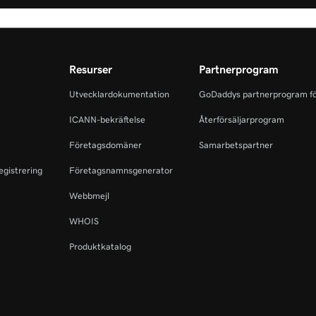
Resurser
Partnerprogram
Utvecklardokumentation
GoDaddys partnerprogram fö
ICANN-bekräftelse
Återförsäljarprogram
Företagsdomäner
Samarbetspartner
egistrering
Företagsnamnsgenerator
Webbmejl
WHOIS
Produktkatalog