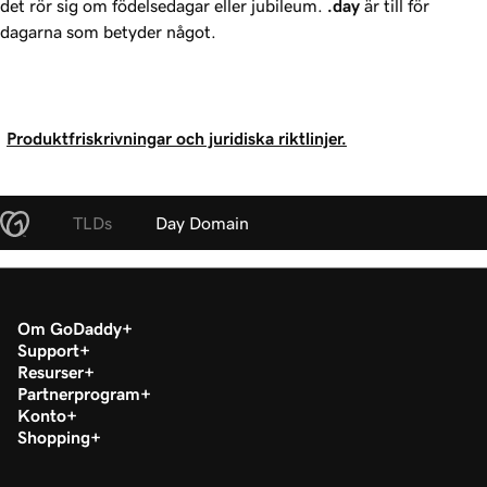
det rör sig om födelsedagar eller jubileum.
.day
är till för
dagarna som betyder något.
Produktfriskrivningar och juridiska riktlinjer.
TLDs
Day Domain
Om GoDaddy
Support
Resurser
Partnerprogram
Konto
Shopping