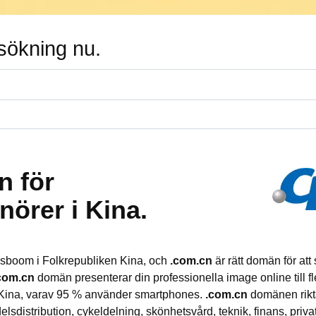
sökning nu.
 för
nörer i Kina.
gsboom i Folkrepubliken Kina, och
.com.cn
är rätt domän för att 
com.cn
domän presenterar din professionella image online till fl
 Kina, varav 95 % använder smartphones.
.com.cn
domänen riktar
elsdistribution, cykeldelning, skönhetsvård, teknik, finans, priv