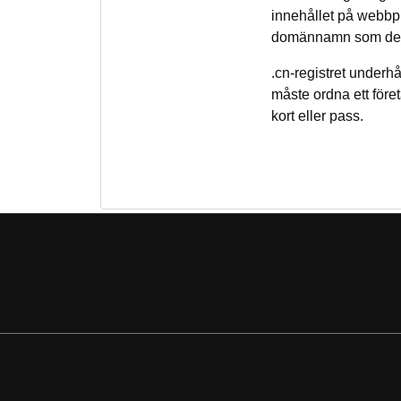
innehållet på webbpl
domännamn som de an
.cn-registret underh
måste ordna ett föret
kort eller pass.