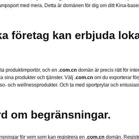
kampsport med mera. Detta är domänen för dig om ditt Kina-base
.
a företag kan erbjuda loka
sta produktimportör, och en
.com.cn
domän är precis rätt för inte
a sina produkter och tjänster. Välj
.com.cn
om du exporterar fö
älso- och wellnessprodukter. Och ta med sportprylar och entusias
rd om begränsningar.
änsningar för vem som kan registrera en
.com.cn
domän. Registre