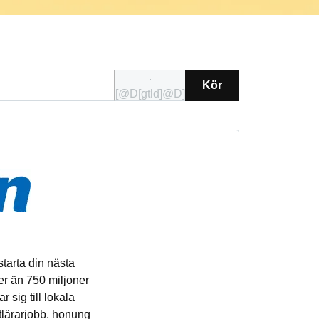
.
Kör
[@D[gtld]@D]
starta din nästa
er än 750 miljoner
 sig till lokala
atlärarjobb, honung