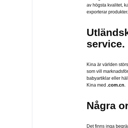
av högsta kvalitet, 
exporterar produkter
Utländsk
service.
Kina är världen stör
som vill marknadsför
babyartiklar eller h
Kina med
.com.cn
.
Några o
Det finns inga begr