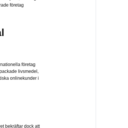
rade företag
l
rnationella företag
rpackade livsmedel,
tiska onlinekunder i
t bekräftar dock att