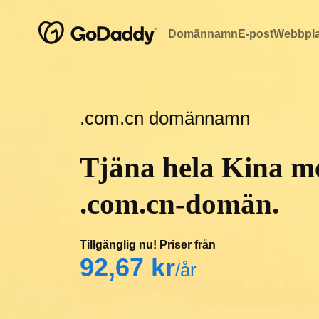
Domännamn
E-post
Webbplat
.com.cn domännamn
Tjäna hela Kina m
.com.cn-domän.
Tillgänglig nu! Priser från
‪92,67 kr‬
/år