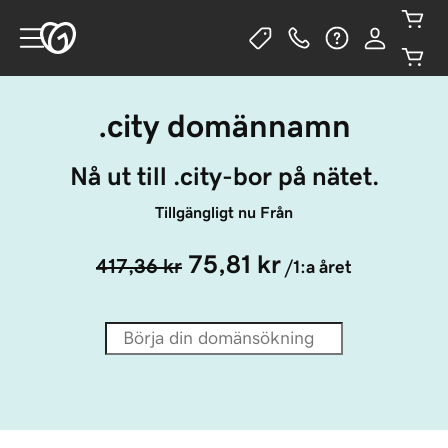
.city domännamn
Nå ut till .city-bor på nätet.
Tillgängligt nu Från
75,81 kr
417,36 kr
/1:a året