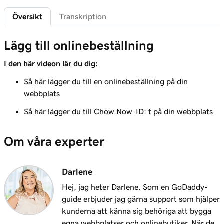
1m 29s
Lägg till en sekretesspolicy
Översikt
Transkription
Lektion 6 (av 21)
Lägg till onlinebeställning
Lägg till en favicon på min webbplats +
1m 4s
Marknadsföring
I den här videon lär du dig:
Lektion 7 (av 21)
Så här lägger du till en onlinebeställning på din
1m 1s
Lägg till nedladdningsbara filer
webbplats
Lektion 8 (av 21)
Så här lägger du till Chow Now-ID: t på din webbplats
1m 6s
Lägga till en blogg på din webbplats
Om våra experter
Lektion 9 (av 21)
2m 25s
Lägg till kundrecensioner på min webbplats
Darlene
Lektion 10 (av 21)
Hej, jag heter Darlene. Som en GoDaddy-
Lägg till en Google-kalender på din
2m 20s
guide erbjuder jag gärna support som hjälper
webbplats
kunderna att känna sig behöriga att bygga
egna webbplatser och onlinebutiker. När de