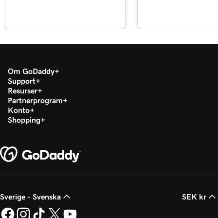
Lektion 17 (av 21)
Aktivera onlinebokningsbetalningar i
1m 1s
Hemsidor + Marknadsföring
Lektion 18 (av 21)
1m 39s
Synkronisera möten med min kalender
Om GoDaddy
Support
Lektion 19 (av 21)
2m 55s
Resurser
Google Smart-kampanjöversikt
Partnerprogram
Konto
Lektion 20 (av 21)
Shopping
Skapa min Google Smart-kampanj i
3m 16s
Hemsidor + Marknadsföring
Lektion 21 (av 21)
Anslut GoDaddy-konversationer till min
3m 40s
webbplats
Sverige - Svenska
SEK kr