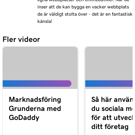
Lektion 11 (av 21)
1m 15s
inser att de kan bygga en vacker webbplats
Dela min Outlook-kalender på min webbplats
de är väldigt stolta över - det är en fantastisk
Lektion 12 (av 21)
känsla!
Lägg till en meny på min webbplats +
3m 1s
Marknadsföring
Fler videor
Lektion 13 (av 21)
1m 24s
Lägg till restaurangbokningar
Lektion 14 (av 21)
1m 38s
Lägg till onlinebeställning
Lektion 15 (av 21)
Lägg till en prislista i Hemsidor +
1m 36s
Marknadsföring
Så här använ
Marknadsföring
Grunderna med
du sociala m
GoDaddy
för att utvec
Lektion 16 (av 21)
5m 59s
Lägg till ett avsnitt för onlinebokningar
ditt företag