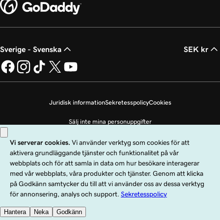
Sverige - Svenska
SEK kr
Juridisk information
Sekretesspolicy
Cookies
Sälj inte mina personuppgifter
Copyright © 1999 - 2026 GoDaddy Operating Company, LLC. Med ensamrätt.
Ordmärket GoDaddy är ett registrerat varumärke som tillhör GoDaddy
Operating Company, LLC i USA och andra länder. Logotypen ”GO” är ett
registrerat varumärke som tillhör GoDaddy.com, LLC i USA.
Användning av den här webbplatsen omfattas av användarvillkoren. Genom att
använda den här webbplatsen samtycker du till att omfattas av dessa
allmänna
användningsvillkor
.