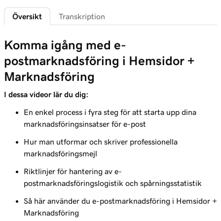
2m 49s
Anpassa mina marknadsföringsmejl
Översikt
Transkription
Lektion 7 (av 9)
3m 41s
Skapa en e-postmarknadsföringskampanj
Komma igång med e-
postmarknadsföring i Hemsidor +
Lektion 8 (av 9)
4m 38s
Marknadsföring
Skapa och skicka en e-postkampanj
I dessa videor lär du dig:
Lektion 9 (av 9)
3m 48s
Spåra och analysera din e-postprestanda
En enkel process i fyra steg för att starta upp dina
marknadsföringsinsatser för e-post
Hur man utformar och skriver professionella
marknadsföringsmejl
Riktlinjer för hantering av e-
postmarknadsföringslogistik och spårningsstatistik
Så här använder du e-postmarknadsföring i Hemsidor +
Marknadsföring