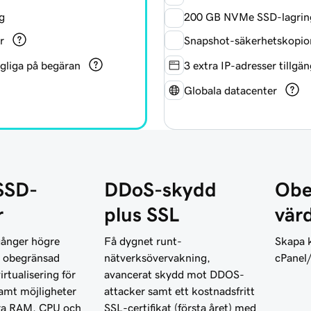
g
200 GB NVMe SSD-lagrin
r
Snapshot-säkerhetskopio
ngliga på begäran
3 extra IP-adresser tillgä
Globala datacenter
SSD-
DDoS-skydd
Obe
r
plus SSL
vär
 gånger högre
Få dygnet runt-
Skapa 
h obegränsad
nätverksövervakning,
cPanel
rtualisering för
avancerat skydd mot DDOS-
 samt möjligheter
attacker samt ett kostnadsfritt
ra RAM, CPU och
SSL-certifikat (första året) med