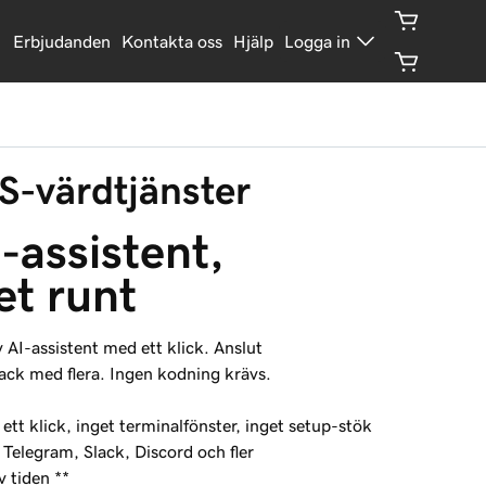
Erbjudanden
Kontakta oss
Hjälp
Logga in
Visa paket
-värdtjänster
-assistent, 
et runt
iv AI-assistent med ett klick. Anslut
ack med flera. Ingen kodning krävs.
t klick, inget terminalfönster, inget setup-stök
elegram, Slack, Discord och fler
v tiden **