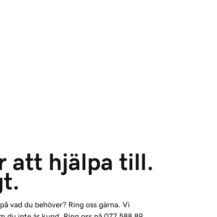
 att hjälpa till. 
gt.
 på vad du behöver? Ring oss gärna. Vi
om du inte är kund. Ring oss på
077 588 89