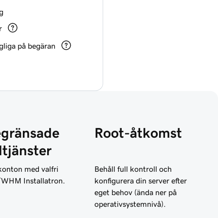
g
r
ngliga på begäran
gränsade
Root-åtkomst
dtjänster
konton med valfri
Behåll full kontroll och
/WHM Installatron.
konfigurera din server efter
eget behov (ända ner på
operativsystemnivå).