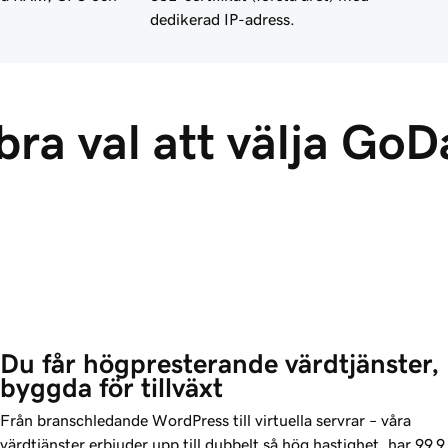
dedikerad IP-adress.
 bra val att välja Go
Du får högpresterande värdtjänster, 
byggda för tillväxt
Från branschledande WordPress till virtuella servrar – våra
värdtjänster erbjuder upp till dubbelt så hög hastighet, har
99,9