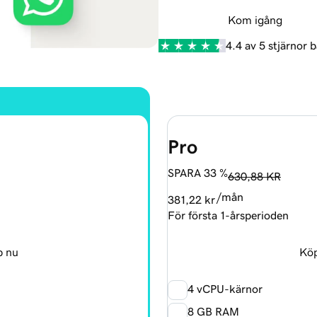
Kom igång
4.4 av 5 stjärnor 
Pro
SPARA 33 %
630,88 KR
/mån
381,22 kr
För första 1-årsperioden
 nu
Köp
4 vCPU-kärnor
8 GB RAM