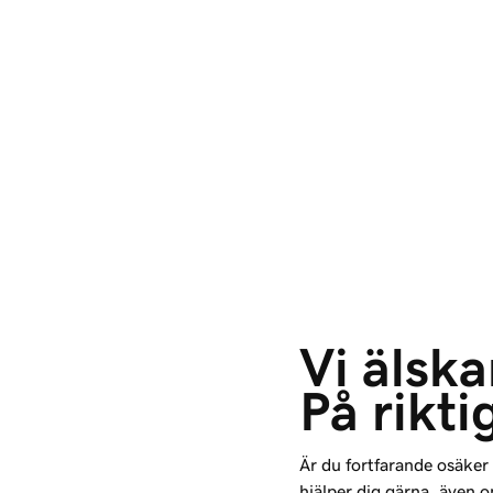
Vi älskar
På rikti
Är du fortfarande osäker
hjälper dig gärna, även 