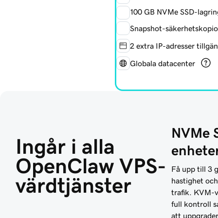
100 GB NVMe SSD-lagrin
Snapshot-säkerhetskopio
2 extra IP-adresser tillgä
Globala datacenter
NVMe 
Ingår i alla 
enhete
OpenClaw VPS-
Få upp till 3
värdtjänster
hastighet oc
trafik. KVM-vi
full kontroll
att uppgrade