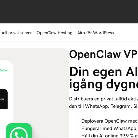
tuell privat server
OpenClaw Hosting
Airo för WordPress
OpenClaw VPS
Din egen AI
igång dygn
Distribuera en privat, alltid akt
den till WhatsApp, Telegram, Sl
Deployera OpenClaw med et
Fungerar med WhatsApp, T
Håll din AI online 99,9 % a