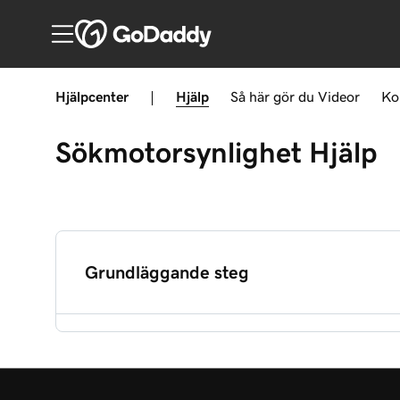
Hjälpcenter
|
Hjälp
Så här gör du
Videor
Ko
Sökmotorsynlighet
Hjälp
Grundläggande steg
Konfigurera min webbplats