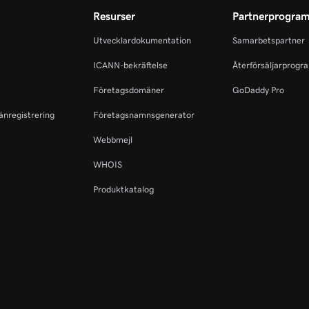
Resurser
Partnerprogra
Utvecklardokumentation
Samarbetspartner
 bry mig om det?
ICANN-bekräftelse
Återförsäljarprogr
Företagsdomäner
GoDaddy Pro
änregistrering
Företagsnamnsgenerator
Webbmejl
WHOIS
Produktkatalog