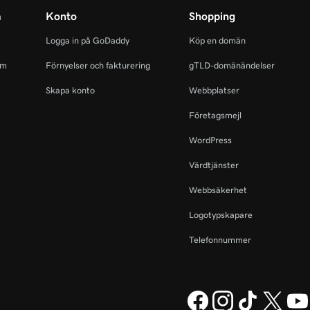
m
Konto
Shopping
Logga in på GoDaddy
Köp en domän
am
Förnyelser och fakturering
gTLD-domänändelser
Skapa konto
Webbplatser
Företagsmejl
WordPress
Värdtjänster
Webbsäkerhet
Logotypskapare
Telefonnummer