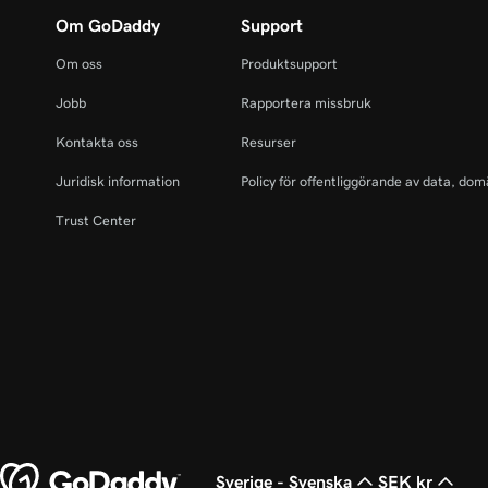
Optimera fler sidor
Om GoDaddy
Support
Om oss
Produktsupport
Vad är sökmotoroptimering och varför borde jag
Jobb
Rapportera missbruk
Kontakta oss
Resurser
Juridisk information
Policy för offentliggörande av data, dom
Trust Center
Sverige - Svenska
SEK kr