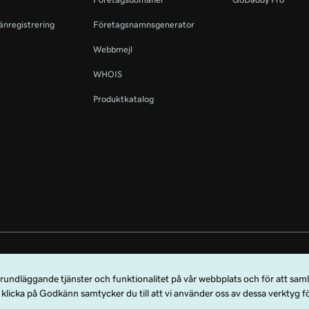
änregistrering
Företagsnamnsgenerator
Webbmejl
WHOIS
Produktkatalog
rdmärket GoDaddy är ett registrerat varumärke som tillhör GoDaddy Operat
dy.com, LLC i USA.
använda den här webbplatsen samtycker du till att omfattas av dessa
allmänna