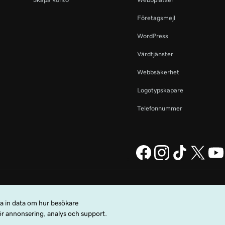
Företagsmejl
WordPress
Värdtjänster
Webbsäkerhet
Logotypskapare
Telefonnummer
ing Company, LLC i USA och
Juridisk information
Sekretesspolicy
Cookies
 användningsvillkor
.
Sälj inte mina personuppgifter