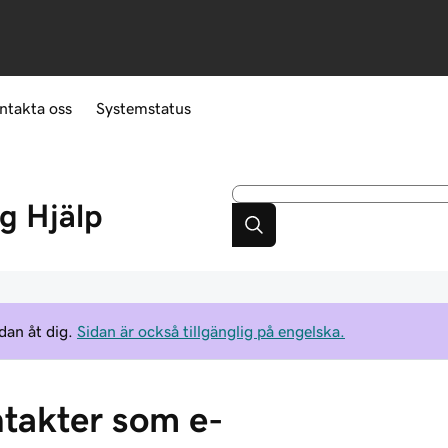
ntakta oss
Systemstatus
ng
Hjälp
dan åt dig.
Sidan är också tillgänglig på engelska.
ontakter som e-