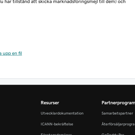
u har tillstånd att skicka marknadsföringsmejl till dem) och
 upp en fil
Resurser
Partnerprogra
Utvecklardokumentation
Samarbetspartner
ICANN-bekräftelse
Återförsäljarprogr
Företagsdomäner
GoDaddy Pro