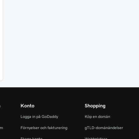
m
Konto
Shopping
Logga in på GoDaddy
Köp en domän
am
Förnyelser och fakturering
gTLD-domänändelser
Skapa konto
Webbplatser