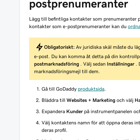
postprenumeranter
Lägg till befintliga kontakter som prenumeranter p
kontakter som e-postprenumeranter kan du
ordna
Obligatoriskt:
Av juridiska skäl måste du läg
e-post. Du kan komma åt detta på din kontroll
postmarknadsföring
. Välj sedan
Inställningar
. 
marknadsföringsmejl till dem.
Gå till GoDaddy
produktsida
.
Bläddra till
Websites + Marketing
och välj
Ha
Expandera
Kunder
på instrumentpanelen och
Välj kontaktens namn för att öppna deras in
deras profil.