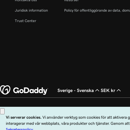
Juridisk information
Policy för offentliggörande av data, dom
Trust Center
Sverige - Svenska
SEK kr
Copyright © 1999 - 2026 GoDaddy Operating Company, LLC. Med ensamrätt. O
andra länder. Logotypen ”GO” är ett registrerat varumärke som tillhör GoDad
Användning av den här webbplatsen omfattas av användarvillkoren. Genom att 