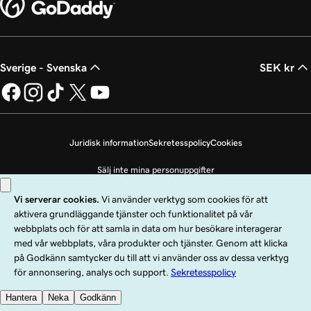
Sverige - Svenska
SEK kr
Juridisk information
Sekretesspolicy
Cookies
Sälj inte mina personuppgifter
Copyright © 1999 - 2026 GoDaddy Operating Company, LLC. Med ensamrätt.
Ordmärket GoDaddy är ett registrerat varumärke som tillhör GoDaddy
Operating Company, LLC i USA och andra länder. Logotypen ”GO” är ett
registrerat varumärke som tillhör GoDaddy.com, LLC i USA.
Användning av den här webbplatsen omfattas av användarvillkoren. Genom att
använda den här webbplatsen samtycker du till att omfattas av dessa
allmänna
användningsvillkor
.