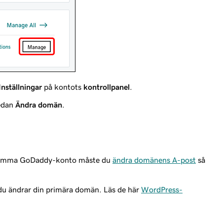
Inställningar
på kontots
kontrollpanel
.
sedan
Ändra domän
.
samma GoDaddy-konto måste du
ändra domänens A-post
så
 du ändrar din primära domän. Läs de här
WordPress-