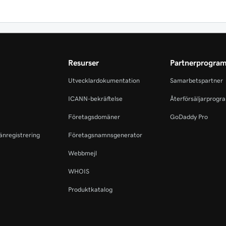
Resurser
Partnerprogra
Utvecklardokumentation
Samarbetspartner
ICANN-bekräftelse
Återförsäljarprogr
Företagsdomäner
GoDaddy Pro
änregistrering
Företagsnamnsgenerator
Webbmejl
WHOIS
Produktkatalog