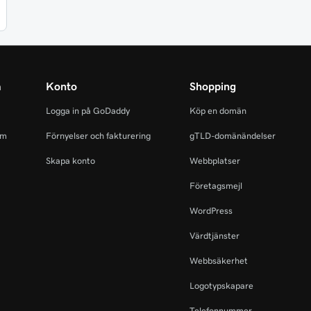
m
Konto
Shopping
Logga in på GoDaddy
Köp en domän
am
Förnyelser och fakturering
gTLD-domänändelser
Skapa konto
Webbplatser
Företagsmejl
WordPress
Värdtjänster
Webbsäkerhet
Logotypskapare
Telefonnummer