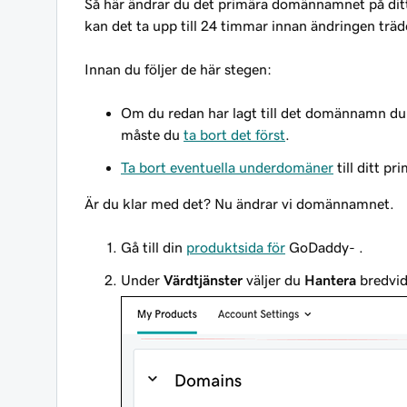
Så här ändrar du det primära domännamnet på ditt
kan det ta upp till 24 timmar innan ändringen träde
Innan
du följer de här stegen:
Om du redan har lagt till det domännamn du v
måste du
ta bort det först
.
Ta bort eventuella underdomäner
till ditt 
Är du klar med det? Nu ändrar vi domännamnet.
Gå till din
produktsida för
GoDaddy- .
Under
Värdtjänster
väljer du
Hantera
bredvid