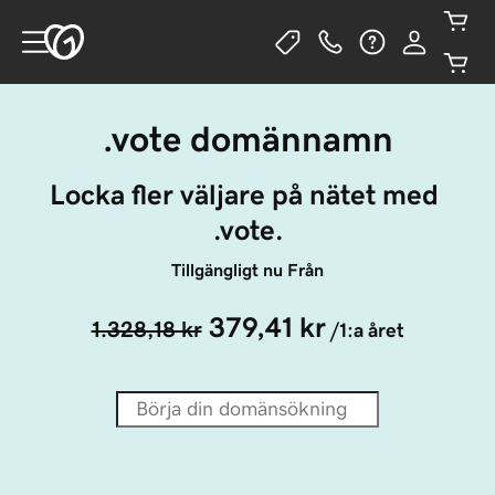
.vote domännamn
Locka fler väljare på nätet med 
.vote.
Tillgängligt nu Från
379,41 kr
1.328,18 kr
/1:a året