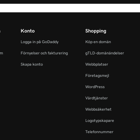
m
Konto
Shopping
Logga in på GoDaddy
Köp en domän
am
Förnyelser och fakturering
gTLD-domänändelser
Skapa konto
Webbplatser
Företagsmejl
WordPress
Värdtjänster
Webbsäkerhet
Logotypskapare
Telefonnummer