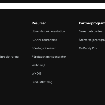
Resurser
Partnerprogra
Utvecklardokumentation
Samarbetspartner
ICANN-bekräftelse
Återförsäljarprogr
Företagsdomäner
GoDaddy Pro
änregistrering
Företagsnamnsgenerator
Webbmejl
WHOIS
Produktkatalog