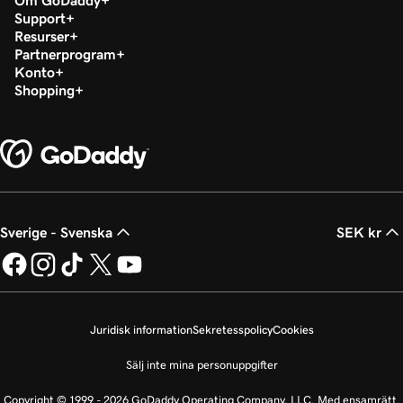
Om GoDaddy
Support
Resurser
Partnerprogram
Konto
Shopping
Sverige - Svenska
SEK kr
Juridisk information
Sekretesspolicy
Cookies
Sälj inte mina personuppgifter
Copyright © 1999 - 2026 GoDaddy Operating Company, LLC. Med ensamrätt.