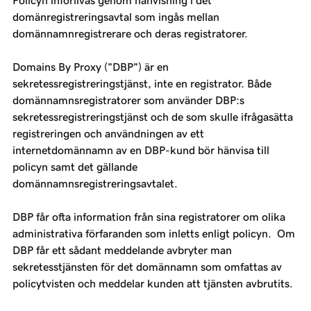
Policyn införlivas genom hänvisning i det
domänregistreringsavtal som ingås mellan
domännamnregistrerare och deras registratorer.
Domains By Proxy (”DBP”) är en
sekretessregistreringstjänst, inte en registrator. Både
domännamnsregistratorer som använder DBP:s
sekretessregistreringstjänst och de som skulle ifrågasätta
registreringen och användningen av ett
internetdomännamn av en DBP-kund bör hänvisa till
policyn samt det gällande
domännamnsregistreringsavtalet.
DBP får ofta information från sina registratorer om olika
administrativa förfaranden som inletts enligt policyn. Om
DBP får ett sådant meddelande avbryter man
sekretesstjänsten för det domännamn som omfattas av
policytvisten och meddelar kunden att tjänsten avbrutits.