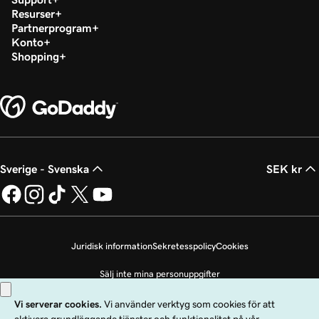
Resurser
Partnerprogram
Konto
Shopping
Sverige - Svenska
SEK kr
Juridisk information
Sekretesspolicy
Cookies
Sälj inte mina personuppgifter
Copyright © 1999 - 2026 GoDaddy Operating Company, LLC. Med ensamrätt.
Ordmärket GoDaddy är ett registrerat varumärke som tillhör GoDaddy