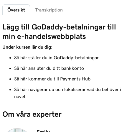
Översikt
Transkription
Lektion 6 (av 20)
Logga in på Payments Hub i Hanterade
35s
Lägg till GoDaddy-betalningar till
värdtjänster för WordPress
min e-handelswebbplats
Lektion 7 (av 20)
3m
Utforska GoDaddy Payments-navet
Under kursen lär du dig:
Så här ställer du in GoDaddy-betalningar
Lektion 8 (av 20)
1m 16s
Hantera utbetalningar i GoDaddy-betalningar
Så här ansluter du ditt bankkonto
Lektion 9 (av 20)
Så här kommer du till Payments Hub
1m 36s
Förstå hur slutet på dagen är
Så här navigerar du och lokaliserar vad du behöver i
navet
Lektion 10 (av 20)
1m 41s
Vad är återbetalningar?
Om våra experter
Lektion 11 (av 20)
Utfärda en återbetalning till min kund i
1m 6s