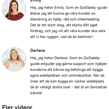
Emily
GoDaddy Payments
Hej, jag heter Emily. Som en GoDaddy-guide
Lektion 12 (av 20)
älskar jag att kunna ge våra kunder en
1m 28s
Varför har jag en avstängd betalning?
blandning av hjälp, råd och cheerleading.
Det är ett stort steg, att starta ditt eget
Lektion 13 (av 20)
företag, och jag vill att våra kunder ska veta
2m 42s
Vad är onlinebetalningslänkar?
att vi har ryggen, vad de än behöver!
Lektion 14 (av 20)
1m 58s
Skapa och dela en onlinebetalningslänk
Darlene
Hej, jag heter Darlene. Som en GoDaddy-
Lektion 15 (av 20)
guide erbjuder jag gärna support som hjälper
1m 24s
Hantera och redigera onlinebetalningslänkar
kunderna att känna sig behöriga att bygga
egna webbplatser och onlinebutiker. När de
Lektion 16 (av 20)
2m 4s
inser att de kan bygga en vacker webbplats
Anslut min domän till onlinebetalningslänkar
de är väldigt stolta över - det är en fantastisk
känsla!
Lektion 17 (av 20)
1m 33s
Vad är Virtual Terminal?
Fler videor