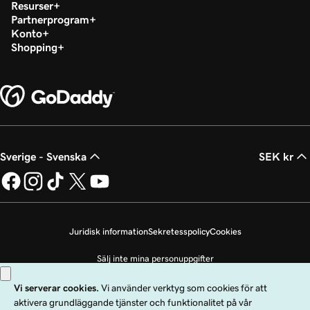
Resurser
Partnerprogram
Konto
Shopping
Sverige - Svenska
SEK kr
Juridisk information
Sekretesspolicy
Cookies
Sälj inte mina personuppgifter
Copyright © 1999 - 2026 GoDaddy Operating Company, LLC. Med ensamrätt.
Ordmärket GoDaddy är ett registrerat varumärke som tillhör GoDaddy