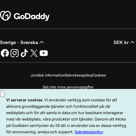
Sverige - Svenska
SEK kr
Juridisk information
Sekretesspolicy
Cookies
Sälj inte mina personuppgifter
Copyright © 1999 - 2026 GoDaddy Operating Company, LLC. Med ensamrätt.
Ordmärket GoDaddy är ett registrerat varumärke som tillhör GoDaddy
Operating Company, LLC i USA och andra länder. Logotypen ”GO” är ett
registrerat varumärke som tillhör GoDaddy.com, LLC i USA.
Användning av den här webbplatsen omfattas av användarvillkoren. Genom att
använda den här webbplatsen samtycker du till att omfattas av dessa
allmänna