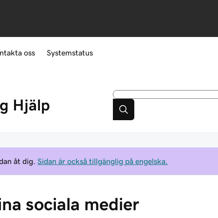
ntakta oss
Systemstatus
ng
Hjälp
dan åt dig.
Sidan är också tillgänglig på engelska.
na sociala medier