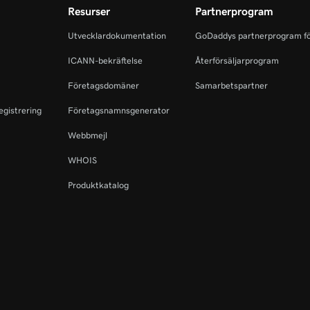
Resurser
Partnerprogram
Utvecklardokumentation
GoDaddys partnerprogram fö
ICANN-bekräftelse
Återförsäljarprogram
Företagsdomäner
Samarbetspartner
egistrering
Företagsnamnsgenerator
Webbmejl
WHOIS
Produktkatalog