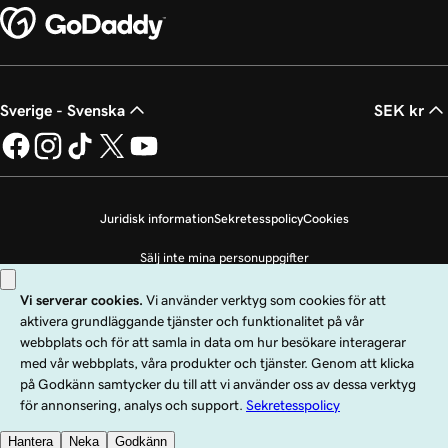
Sverige - Svenska
SEK kr
Juridisk information
Sekretesspolicy
Cookies
Sälj inte mina personuppgifter
Copyright © 1999 - 2026 GoDaddy Operating Company, LLC. Med ensamrätt.
Ordmärket GoDaddy är ett registrerat varumärke som tillhör GoDaddy
Operating Company, LLC i USA och andra länder. Logotypen ”GO” är ett
registrerat varumärke som tillhör GoDaddy.com, LLC i USA.
Användning av den här webbplatsen omfattas av användarvillkoren. Genom att
använda den här webbplatsen samtycker du till att omfattas av dessa
allmänna
användningsvillkor
.